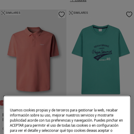
SIMILARES
SIMILARES
-49%
-48%
Usamos cookies propias y de terceros para gestionar la web, recabar
Pepe Jeans
Pepe Jeans
información sobre su uso, mejorar nuestros servicios y mostrarte
Polo manga corta
Camiseta manga corta
publicidad acorde con tus preferencias y navegación. Puedes pinchar en
ACEPTAR para permitir el uso de todas las cookies o en configuración
24,99 €
49,00 €
14,99 €
29,00 €
para ver el detalle y seleccionar qué tipo cookies deseas aceptar o