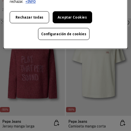
Ahorras
24,01 €
Ahorras
14,01 €
rechazar.
+INFO
+7 Colores
+2 Colores
Rechazar todas
Aceptar Cookies
SIMILARES
SIMILARES
Configuración de cookies
-50%
-50%
Pepe Jeans
Pepe Jeans
Jersey manga larga
Camiseta manga corta