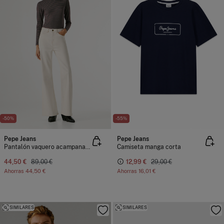
-50%
-55%
Pepe Jeans
Pepe Jeans
Pantalón vaquero acampanado tiro alto
Camiseta manga corta
44,50 €
89,00 €
12,99 €
29,00 €
Ahorras
44,50 €
Ahorras
16,01 €
SIMILARES
SIMILARES