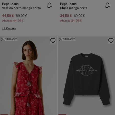
Pepe Jeans
Pepe Jeans
Vestido corto manga corta
Blusa manga corta
44,50 €
89,00 €
34,50 €
69,00 €
Ahorras
44,50 €
Ahorras
34,50 €
+2 Colores
SIMILARES
SIMILARES