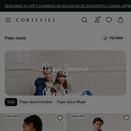
DESCARGA TU APP Y CONSIGUE UN 10% EXTRA DE DESCUENTO. CÓDIGO: APP10
Pepe Jeans
FILTRAR
Todo
Pepe Jeans Hombre
Pepe Jeans Mujer
SIMILARES
SIMILARES