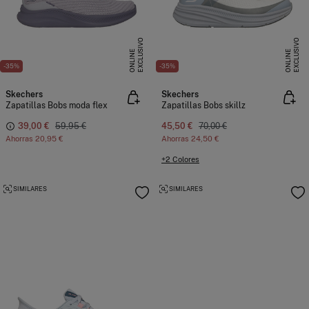
E
X
C
L
U
I
V
O
O
N
L
I
N
E
X
C
L
U
I
V
O
O
N
L
I
N
S
E
S
E
-35%
-35%
Skechers
Skechers
Zapatillas Bobs moda flex
Zapatillas Bobs skillz
39,00 €
59,95 €
45,50 €
70,00 €
Ahorras
20,95 €
Ahorras
24,50 €
+2 Colores
SIMILARES
SIMILARES