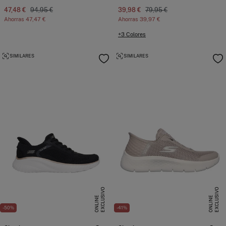
47,48 €
94,95 €
39,98 €
79,95 €
Ahorras
47,47 €
Ahorras
39,97 €
+3 Colores
SIMILARES
SIMILARES
E
X
C
L
U
I
V
O
O
N
L
I
N
E
X
C
L
U
I
V
O
O
N
L
I
N
S
E
S
E
-50%
-41%