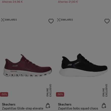
Ahorras
24,96 €
Ahorras
21,00 €
SIMILARES
SIMILARES
E
X
C
L
U
I
V
O
O
N
L
I
N
E
X
C
L
U
I
V
O
O
N
L
I
N
S
E
S
E
-50%
-50%
Skechers
Skechers
Zapatillas Glide-step elevate
Zapatillas bobs squad chaos