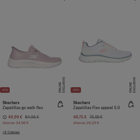
E
X
C
L
U
I
V
O
O
N
L
I
N
E
X
C
L
U
I
V
O
O
N
L
I
N
S
E
S
E
-41%
-35%
Skechers
Skechers
Zapatillas go walk flex
Zapatillas Flex appeal 5.0
49,99 €
84,95 €
48,75 €
75,00 €
Ahorras
34,96 €
Ahorras
26,25 €
+2 Colores