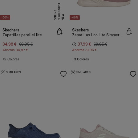
E
X
C
L
S
I
V
O
O
N
L
I
N
U
E
NEW
-50%
-46%
Skechers
Skechers
Zapatillas parallel lite
Zapatillas Uno Lite Simmer Along
34,98 €
69,95 €
37,99 €
69,95 €
Ahorras
34,97 €
Ahorras
31,96 €
+2 Colores
+3 Colores
SIMILARES
SIMILARES