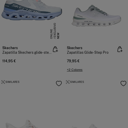
E
X
C
L
S
I
V
O
O
N
L
I
N
U
E
NEW
Skechers
Skechers
Zapatilla Skechers glide-step altus
Zapatillas Glide-Step Pro
114,95 €
79,95 €
+2 Colores
SIMILARES
SIMILARES