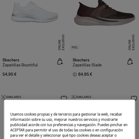
E
X
C
L
U
I
V
O
O
N
L
I
N
E
X
C
L
U
I
V
O
O
N
L
I
N
S
E
S
E
PIEL
Skechers
Skechers
Zapatillas Bountiful
Zapatillas Slade
54,95 €
84,95 €
SIMILARES
SIMILARES
Usamos cookies propias y de terceros para gestionar la web, recabar
información sobre su uso, mejorar nuestros servicios y mostrarte
publicidad acorde con tus preferencias y navegación. Puedes pinchar en
ACEPTAR para permitir el uso de todas las cookies o en configuración
para ver el detalle y seleccionar qué tipo cookies deseas aceptar o