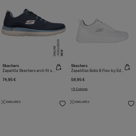
E
X
C
L
S
I
V
O
O
N
L
I
N
U
E
NEW
Skechers
Skechers
Zapatilla Skechers arch fit summits
Zapatillas Bobs B Flex Icy Edge
74,95 €
59,95 €
+3 Colores
SIMILARES
SIMILARES