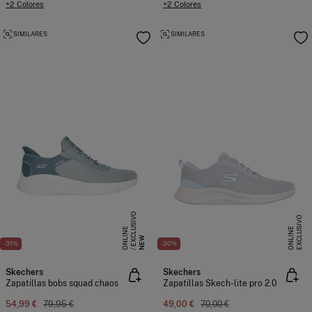
+2 Colores
+2 Colores
SIMILARES
SIMILARES
E
X
C
L
S
I
V
O
O
N
L
I
N
E
X
C
L
U
I
V
O
O
N
L
I
N
U
E
S
E
NEW
-31%
-30%
Skechers
Skechers
Zapatillas bobs squad chaos
Zapatillas Skech-lite pro 2.0
54,99 €
79,95 €
49,00 €
70,00 €