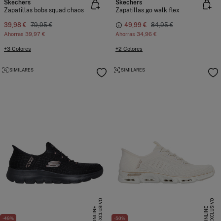
Skechers
Skechers
Zapatillas bobs squad chaos
Zapatillas go walk flex
39,98 €
79,95 €
49,99 €
84,95 €
Ahorras
39,97 €
Ahorras
34,96 €
+3 Colores
+2 Colores
SIMILARES
SIMILARES
E
X
C
L
U
I
V
O
O
N
L
I
N
E
X
C
L
U
I
V
O
O
N
L
I
N
S
E
S
E
-49%
-50%