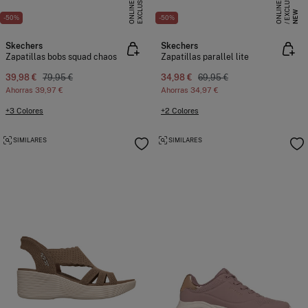
E
X
C
L
S
I
V
O
O
N
L
I
N
E
X
C
L
U
I
V
O
O
N
L
I
N
S
E
U
E
NEW
-50%
-50%
Skechers
Skechers
Zapatillas bobs squad chaos
Zapatillas parallel lite
39,98 €
79,95 €
34,98 €
69,95 €
Ahorras
39,97 €
Ahorras
34,97 €
+3 Colores
+2 Colores
SIMILARES
SIMILARES