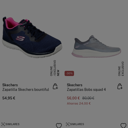
E
X
C
L
S
I
V
O
O
N
L
I
N
E
X
C
L
U
I
V
O
O
N
L
I
N
U
E
S
E
NEW
-30%
Skechers
Skechers
Zapatilla Skechers bountiful
Zapatillas Bobs squad 4
54,95 €
56,00 €
80,00 €
Ahorras
24,00 €
SIMILARES
SIMILARES