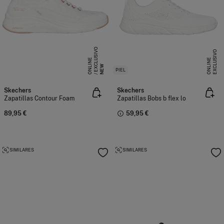
E
X
C
L
S
I
V
O
O
N
L
I
N
E
X
C
L
U
I
V
O
O
N
L
I
N
U
E
S
E
NEW
PIEL
Skechers
Skechers
Zapatillas Contour Foam
Zapatillas Bobs b flex lo
89,95 €
59,95 €
SIMILARES
SIMILARES