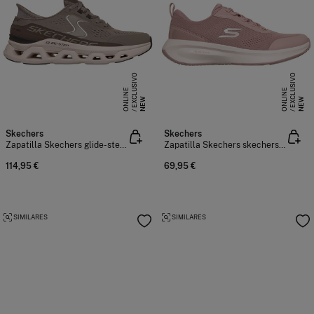
E
X
C
L
S
I
V
O
O
N
L
I
N
E
X
C
L
S
I
V
O
O
N
L
I
N
U
E
U
E
NEW
NEW
Skechers
Skechers
Zapatilla Skechers glide-step altus
Zapatilla Skechers skechers plush foam
114,95 €
69,95 €
SIMILARES
SIMILARES