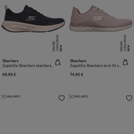
E
X
C
L
S
I
V
O
O
N
L
I
N
E
X
C
L
S
I
V
O
O
N
L
I
N
U
E
U
E
NEW
NEW
Skechers
Skechers
Zapatilla Skechers skechers plush foam
Zapatilla Skechers arch fit summits
69,95 €
74,95 €
SIMILARES
SIMILARES