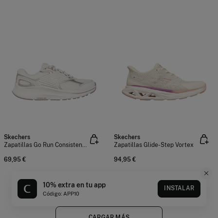
Skechers
Skechers
Zapatillas Go Run Consistent 2.0
Zapatillas Glide-Step Vortex
69,95 €
94,95 €
10% extra en tu app
INSTALAR
Has visto
de
productos
60
140
Código: APP10
CARGAR MÁS