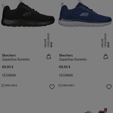
E
X
C
L
S
I
V
O
O
N
L
I
N
E
X
C
L
S
I
V
O
O
N
L
I
N
U
E
U
E
NEW
NEW
Skechers
Skechers
Zapatillas Summits
Zapatillas Summits
69,95 €
69,95 €
+2 Colores
+2 Colores
SIMILARES
SIMILARES