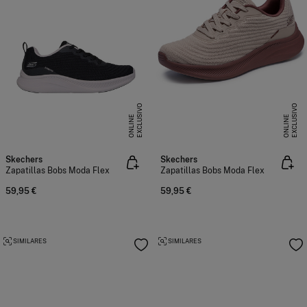
E
X
C
L
U
I
V
O
O
N
L
I
N
E
X
C
L
U
I
V
O
O
N
L
I
N
S
E
S
E
Skechers
Skechers
Zapatillas Bobs Moda Flex
Zapatillas Bobs Moda Flex
59,95 €
59,95 €
SIMILARES
SIMILARES