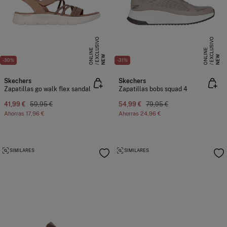
E
X
C
L
S
I
V
O
O
N
L
I
N
E
X
C
L
S
I
V
O
O
N
L
I
N
U
E
U
E
NEW
NEW
-30%
-31%
Skechers
Skechers
Zapatillas go walk flex sandal
Zapatillas bobs squad 4
41,99 €
59,95 €
54,99 €
79,95 €
Ahorras
17,96 €
Ahorras
24,96 €
SIMILARES
SIMILARES