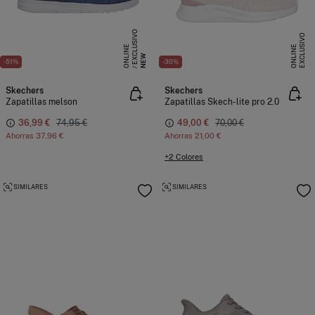
E
X
C
L
S
I
V
O
O
N
L
I
N
E
X
C
L
U
I
V
O
O
N
L
I
N
U
E
S
E
NEW
-51%
-30%
Skechers
Skechers
Zapatillas melson
Zapatillas Skech-lite pro 2.0
36,99 €
74,95 €
49,00 €
70,00 €
Ahorras
37,96 €
Ahorras
21,00 €
+2 Colores
SIMILARES
SIMILARES