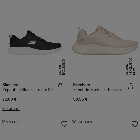
E
X
C
L
S
I
V
O
O
N
L
I
N
E
X
C
L
U
I
V
O
O
N
L
I
N
S
E
U
E
NEW
Skechers
Skechers
Zapatillas Skech-lite pro 2.0
Zapatilla Skechers bobs moda flex
70,00 €
59,95 €
+2 Colores
SIMILARES
SIMILARES