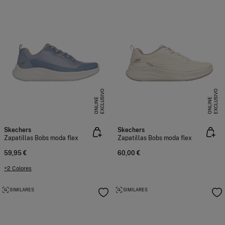
E
X
C
L
U
I
V
O
O
N
L
I
N
E
X
C
L
U
I
V
O
O
N
L
I
N
S
E
S
E
Skechers
Skechers
Zapatillas Bobs moda flex
Zapatillas Bobs moda flex
59,95 €
60,00 €
+2 Colores
SIMILARES
SIMILARES