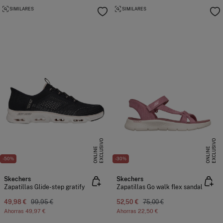
SIMILARES
SIMILARES
E
X
C
L
U
I
V
O
O
N
L
I
N
E
X
C
L
U
I
V
O
O
N
L
I
N
S
E
S
E
-50%
-30%
Skechers
Skechers
Zapatillas Glide-step gratify
Zapatillas Go walk flex sandal
49,98 €
99,95 €
52,50 €
75,00 €
Ahorras
49,97 €
Ahorras
22,50 €