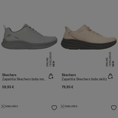
E
X
C
L
S
I
V
O
O
N
L
I
N
E
X
C
L
S
I
V
O
O
N
L
I
N
U
E
U
E
NEW
NEW
Skechers
Skechers
Zapatilla Skechers bobs moda flex
Zapatilla Skechers bobs skillz
59,95 €
79,95 €
SIMILARES
SIMILARES