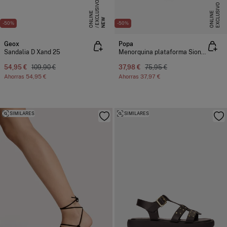
E
X
C
L
S
I
V
O
O
N
L
I
N
E
X
C
L
U
I
V
O
O
N
L
I
N
U
E
S
E
NEW
-50%
-50%
Geox
Popa
Sandalia D Xand 25
Menorquina plataforma Siona Boreal
54,95 €
109,90 €
37,98 €
75,95 €
Ahorras
54,95 €
Ahorras
37,97 €
SIMILARES
SIMILARES