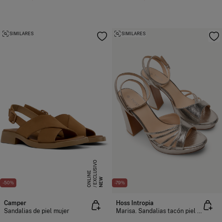
SIMILARES
SIMILARES
E
X
C
L
S
I
V
O
O
N
L
I
N
U
E
NEW
-50%
-79%
Camper
Hoss Intropia
Sandalias de piel mujer
Marisa. Sandalias tacón piel grabada