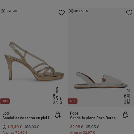
SIMILARES
SIMILARES
E
X
C
L
S
I
V
O
O
N
L
I
N
E
X
C
L
U
I
V
O
O
N
L
I
N
U
E
S
E
NEW
-40%
-50%
Lodi
Popa
Sandalias de tacón en piel lisa.
Sandalia plana Razo Boreal
113,40 €
189,00 €
32,98 €
65,95 €
Ahorras
75,60 €
Ahorras
32,97 €