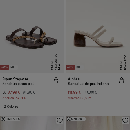
E
X
C
L
S
I
V
O
O
N
L
I
N
E
X
C
L
U
I
V
O
O
N
L
I
N
U
E
S
E
NEW
-41%
PIEL
-20%
PIEL
Bryan Stepwise
Alohas
Sandalia plana piel
Sandalias de piel Indiana
37,99 €
64,90 €
111,99 €
140,00 €
Ahorras
26,91 €
Ahorras
28,01 €
+2 Colores
SIMILARES
SIMILARES