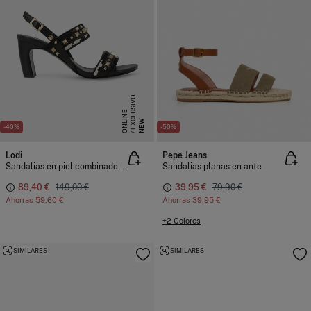
E
X
C
L
S
I
V
O
O
N
L
I
N
U
E
NEW
-40%
-50%
Lodi
Pepe Jeans
Sandalias en piel combinado efecto animal print
Sandalias planas en ante
89,40 €
149,00 €
39,95 €
79,90 €
Ahorras
59,60 €
Ahorras
39,95 €
+2 Colores
SIMILARES
SIMILARES