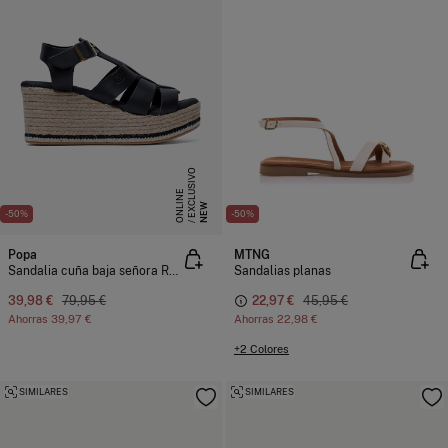
E
X
C
L
S
I
V
O
O
N
L
I
N
U
E
NEW
-50%
-50%
Popa
MTNG
Sandalia cuña baja señora Rumari Piel
Sandalias planas
39,98 €
79,95 €
22,97 €
45,95 €
Ahorras
39,97 €
Ahorras
22,98 €
+2 Colores
SIMILARES
SIMILARES