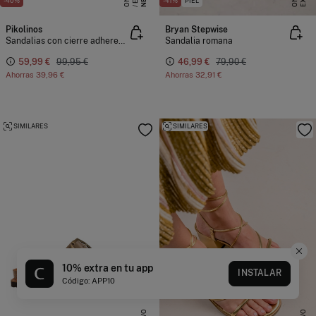
-40%
-41%
PIEL
Pikolinos
Bryan Stepwise
Sandalias con cierre adherente para mujer
Sandalia romana
59,99 €
99,95 €
46,99 €
79,90 €
Ahorras
39,96 €
Ahorras
32,91 €
SIMILARES
SIMILARES
10% extra en tu app
INSTALAR
Código: APP10