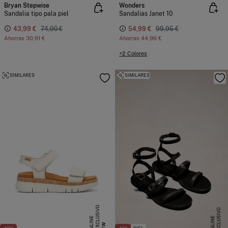
Bryan Stepwise
Wonders
Sandalia tipo pala piel
Sandalias Janet 10
43,99 €
74,90 €
54,99 €
99,95 €
Ahorras
30,91 €
Ahorras
44,96 €
+2 Colores
SIMILARES
SIMILARES
E
X
C
L
S
I
V
O
O
N
L
I
N
E
X
C
L
U
I
V
O
O
N
L
I
N
U
E
S
E
NEW