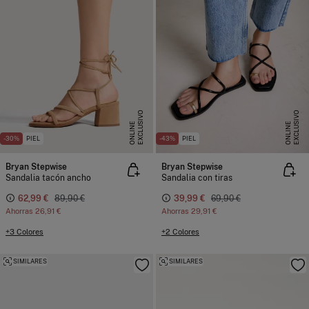
E
X
C
L
U
I
V
O
O
N
L
I
N
E
X
C
L
U
I
V
O
O
N
L
I
N
S
E
S
E
-30%
PIEL
-43%
PIEL
Bryan Stepwise
Bryan Stepwise
Sandalia tacón ancho
Sandalia con tiras
62,99 €
89,90 €
39,99 €
69,90 €
Ahorras
26,91 €
Ahorras
29,91 €
+3 Colores
+2 Colores
SIMILARES
SIMILARES