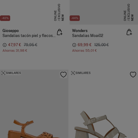
E
X
C
L
S
I
V
O
O
N
L
I
N
E
X
C
L
S
I
V
O
O
N
L
I
N
U
E
U
E
NEW
NEW
-40%
-44%
Gioseppo
Wonders
Sandalias tacón piel y flecos lukac
Sandalias Moai02
47,97 €
79,95 €
69,99 €
125,00 €
Ahorras
31,98 €
Ahorras
55,01 €
SIMILARES
SIMILARES