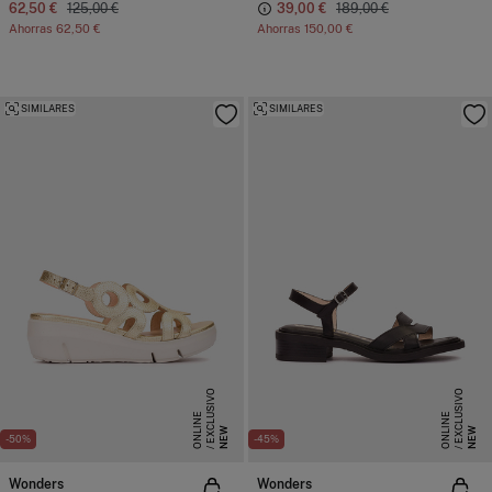
62,50 €
125,00 €
39,00 €
189,00 €
Ahorras
62,50 €
Ahorras
150,00 €
SIMILARES
SIMILARES
E
X
C
L
S
I
V
O
O
N
L
I
N
E
X
C
L
S
I
V
O
O
N
L
I
N
U
E
U
E
NEW
NEW
-50%
-45%
Wonders
Wonders