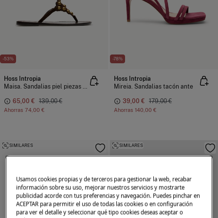
-53%
-78%
Hoss Intropia
Hoss Intropia
Maisa. Sandalias piel piezas metálicas
Mireia. Sandalias tacón ante
65,00 €
139,00 €
39,00 €
179,00 €
Ahorras
74,00 €
Ahorras
140,00 €
SIMILARES
SIMILARES
Usamos cookies propias y de terceros para gestionar la web, recabar
información sobre su uso, mejorar nuestros servicios y mostrarte
publicidad acorde con tus preferencias y navegación. Puedes pinchar en
ACEPTAR para permitir el uso de todas las cookies o en configuración
para ver el detalle y seleccionar qué tipo cookies deseas aceptar o