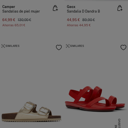
Camper
Geox
Sandalias de piel mujer
Sandalia D Dandra B
64,99 €
130,00 €
44,95 €
89,90 €
Ahorras
65,01 €
Ahorras
44,95 €
SIMILARES
SIMILARES
E
X
C
L
S
I
V
O
O
N
L
I
N