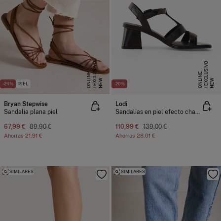
E
X
C
L
S
I
V
O
O
N
L
I
N
E
X
C
L
S
I
V
O
O
N
L
I
N
U
E
U
E
NEW
NEW
-24%
PIEL
-20%
Bryan Stepwise
Lodi
Sandalia plana piel
Sandalias en piel efecto charol
67,99 €
89,90 €
110,99 €
139,00 €
Ahorras
21,91 €
Ahorras
28,01 €
SIMILARES
SIMILARES