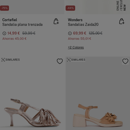
E
X
C
L
S
I
V
O
O
N
L
I
N
U
E
NEW
-75%
-44%
Cortefiel
Wonders
Sandalia plana trenzada
Sandalias Zaida20
14,99 €
59,99 €
69,99 €
125,00 €
Ahorras
45,00 €
Ahorras
55,01 €
+2 Colores
SIMILARES
SIMILARES