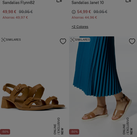
Sandalias Flynn82
Sandalias Janet 10
49,98 €
99,95 €
54,99 €
99,95 €
Ahorras
49,97 €
Ahorras
44,96 €
+2 Colores
SIMILARES
SIMILARES
E
X
C
L
S
I
V
O
O
N
L
I
N
E
X
C
L
S
I
V
O
O
N
L
I
N
U
E
U
E
NEW
NEW
-50%
-50%