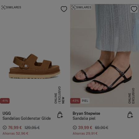
SIMILARES
SIMILARES
E
X
C
L
S
I
V
O
O
N
L
I
N
E
X
C
L
U
I
V
O
O
N
L
I
N
U
E
S
E
NEW
-41%
-43%
PIEL
UGG
Bryan Stepwise
Sandalias Goldenstar Glide
Sandalia piel
76,99 €
129,95 €
39,99 €
69,90 €
Ahorras
52,96 €
Ahorras
29,91 €