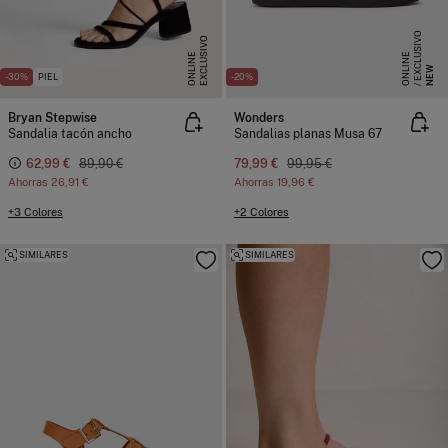
E
X
C
L
S
I
V
O
O
N
L
I
N
E
X
C
L
U
I
V
O
O
N
L
I
N
S
E
U
E
NEW
-30%
PIEL
-20%
Bryan Stepwise
Wonders
Sandalia tacón ancho
Sandalias planas Musa 67
62,99 €
89,90 €
79,99 €
99,95 €
Ahorras
26,91 €
Ahorras
19,96 €
+3 Colores
+2 Colores
SIMILARES
SIMILARES