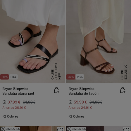
E
X
C
L
S
I
V
O
O
N
L
I
N
E
X
C
L
U
I
V
O
O
N
L
I
N
U
E
S
E
NEW
-41%
PIEL
-29%
PIEL
Bryan Stepwise
Bryan Stepwise
Sandalia plana piel
Sandalia de tacón
37,99 €
64,90 €
59,99 €
84,90 €
Ahorras
26,91 €
Ahorras
24,91 €
+2 Colores
+2 Colores
SIMILARES
SIMILARES