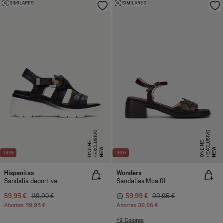
SIMILARES
SIMILARES
E
X
C
L
S
I
V
O
O
N
L
I
N
E
X
C
L
S
I
V
O
O
N
L
I
N
U
E
U
E
NEW
NEW
-50%
-40%
Hispanitas
Wonders
Sandalia deportiva
Sandalias Moai01
59,95 €
119,90 €
59,99 €
99,95 €
Ahorras
59,95 €
Ahorras
39,96 €
+2 Colores