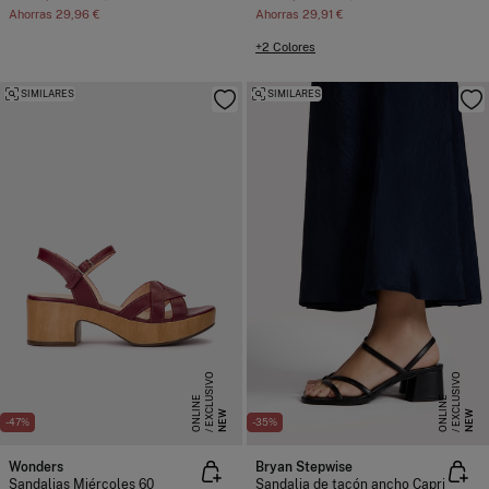
Ahorras
29,96 €
Ahorras
29,91 €
+2 Colores
SIMILARES
SIMILARES
E
X
C
L
S
I
V
O
O
N
L
I
N
E
X
C
L
S
I
V
O
O
N
L
I
N
U
E
U
E
NEW
NEW
-47%
-35%
Wonders
Bryan Stepwise
Sandalias Miércoles 60
Sandalia de tacón ancho Capri