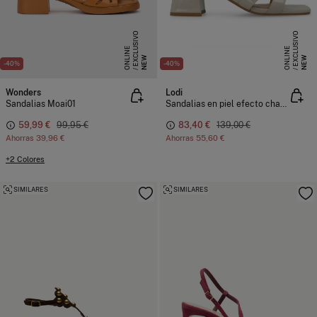
E
X
C
L
S
I
V
O
O
N
L
I
N
E
X
C
L
S
I
V
O
O
N
L
I
N
U
E
U
E
NEW
NEW
-40%
-40%
Wonders
Lodi
Sandalias Moai01
Sandalias en piel efecto charol
59,99 €
99,95 €
83,40 €
139,00 €
Ahorras
39,96 €
Ahorras
55,60 €
+2 Colores
SIMILARES
SIMILARES