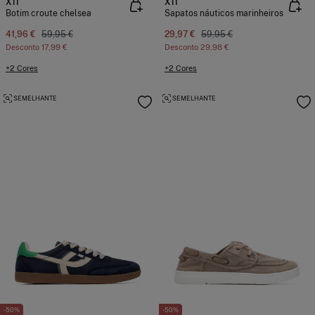
XTI
XTI
Botim croute chelsea
Sapatos náuticos marinheiros
41,96 €
59,95 €
29,97 €
59,95 €
Desconto
17,99 €
Desconto
29,98 €
+2 Cores
+2 Cores
SEMELHANTE
SEMELHANTE
-50%
-50%