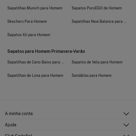
Sapatilhas Munich para Homem
Sapatos PuroEGO de Homem
Skechers Para Homem
Sapatilhas New Balance para Home
Sapatos Xti para Homem
Sapatos para Homem Primavera-Verão
Sapatilhas de Cano Baixo para Homem
Sapatos de Vela para Homem
Sapatilhas de Lona para Homem
Sandálias para Homem
A minha conta
Iniciar sessão
Ajuda
Registar-me
Atenção ao cliente
Club Cortefiel
Direções de envio