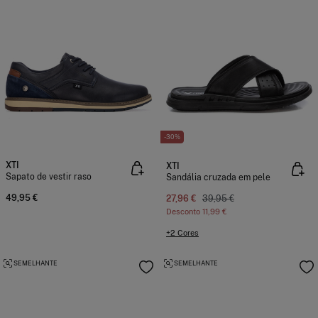
-30%
XTI
XTI
Sapato de vestir raso
Sandália cruzada em pele
49,95 €
27,96 €
39,95 €
Desconto
11,99 €
+2 Cores
SEMELHANTE
SEMELHANTE