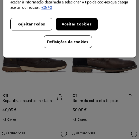
aceder à informação detalhada e selecionar o tipo de cookies que deseja
aceitar ou recusar.
+INFO
Rejeitar Todos
Aceitar Cookies
Definições de cookies
XTI
XTI
Sapatilha casual com atacadores
Botim de salto efeito pele
49,95 €
59,95 €
+2 Cores
+2 Cores
SEMELHANTE
SEMELHANTE