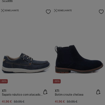
+2 Cores
SEMELHANTE
SEMELHANTE
-30%
-30%
XTI
XTI
Sapato náutico com atacadores
Botim croute chelsea
41,96 €
59,95 €
41,96 €
59,95 €