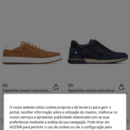
XTI
XTI
Sapatilha casual com atacadores
Sapatilha casual com atacadores
49,95 €
49,95 €
O nosso website utiliza cookies próprias e de terceiros para gerir o
+2 Cores
+2 Cores
portal, recolher informação sobre a utilização do mesmo, melhorar os
nossos serviços e apresentar publicidade relacionada com as suas
SEMELHANTE
SEMELHANTE
preferências mediante a análise da sua navegação. Pode clicar em
ACEITAR para permitir o uso de cookies ou ver a configuração para