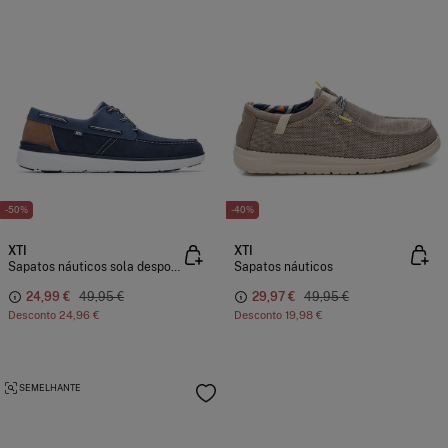
-50%
-40%
XTI
XTI
Sapatos náuticos sola desportiva
Sapatos náuticos
24,99 €
49,95 €
29,97 €
49,95 €
Desconto
24,96 €
Desconto
19,98 €
SEMELHANTE