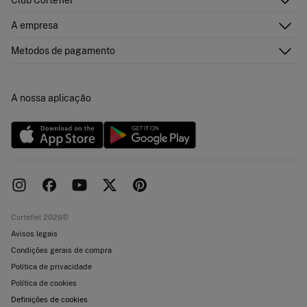
Envie-nos um e-mail
Historial de pedidos
Descubra
A empresa
Perguntas frequentes
Cartão Presente Online
Junte-se
Envíos
Quem somos?
Cartão de pagamento
Metodos de pagamento
Trocas, devoluções e desistência
Franchising
Promoções atuais em vigor
Imprensa
Concursos e sorteios
Trabalha connosco
A nossa aplicação
Livro de Reclamações online
Lojas
Cortefiel 2026©
Avisos legais
Condições gerais de compra
Política de privacidade
Política de cookies
Definições de cookies