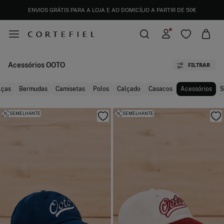
ENVIOS GRÁTIS PARA A LOJA E AO DOMICÍLIO A PARTIR DE 50€
Acessórios OOTO
FILTRAR
lças
Bermudas
Camisetas
Polos
Calçado
Casacos
Acessórios
S
SEMELHANTE
SEMELHANTE