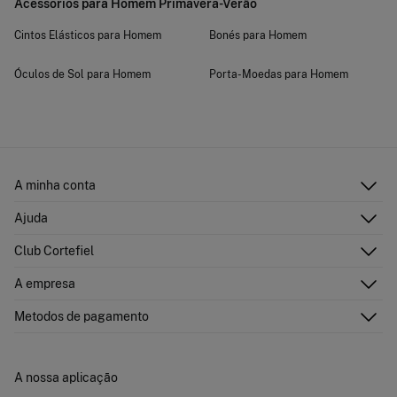
Acessórios para Homem Primavera-Verão
Cintos Elásticos para Homem
Bonés para Homem
Óculos de Sol para Homem
Porta-Moedas para Homem
A minha conta
Iniciar sessão
Ajuda
Registar-me
Atenção ao cliente
Club Cortefiel
Direções de envio
Envie-nos um e-mail
Historial de pedidos
Descubra
A empresa
Perguntas frequentes
Cartão Presente Online
Junte-se
Envíos
Quem somos?
Cartão de pagamento
Metodos de pagamento
Trocas, devoluções e desistência
Franchising
Promoções atuais em vigor
Imprensa
Concursos e sorteios
Trabalha connosco
A nossa aplicação
Livro de Reclamações online
Lojas