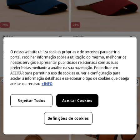
-75%
-75%
OOTO
OOTO
Boné de viseira têxtil
Boné de viseira têxtil
O nosso website utiliza cookies próprias e de terceiros para gerir o
9,95 €
39,90 €
9,95 €
39,90 €
portal, recolher informação sobre a utilização do mesmo, melhorar os
Desconto
29,95 €
Desconto
29,95 €
nossos serviços e apresentar publicidade relacionada com as suas
preferências mediante a análise da sua navegação. Pode clicar em
ACEITAR para permitir o uso de cookies ou ver a configuração para
aceder à informação detalhada e selecionar o tipo de cookies que deseja
SEMELHANTE
SEMELHANTE
aceitar ou recusar.
+INFO
Rejeitar Todos
Aceitar Cookies
Definições de cookies