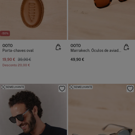
-50%
OOTO
OOTO
Porta-chaves oval
Marrakech. Óculos de aviador retangulares em acetato
19,90 €
39,90 €
49,90 €
Desconto
20,00 €
SEMELHANTE
SEMELHANTE