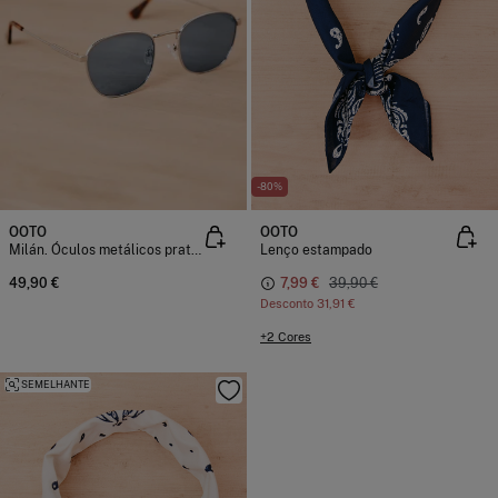
-80%
OOTO
OOTO
Milán. Óculos metálicos prateados
Lenço estampado
49,90 €
7,99 €
39,90 €
Desconto
31,91 €
+2 Cores
SEMELHANTE