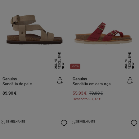
E
X
C
L
S
I
V
E
O
N
L
I
N
E
X
C
L
S
I
V
E
O
N
L
I
N
U
E
U
E
NEW
NEW
-30%
Genuins
Genuins
Sandália de pele
Sandália em camurça
89,90 €
55,93 €
79,90 €
Desconto
23,97 €
SEMELHANTE
SEMELHANTE