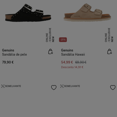
E
X
C
L
S
I
V
E
O
N
L
I
N
E
X
C
L
S
I
V
E
O
N
L
I
N
U
E
U
E
NEW
NEW
-21%
Genuins
Genuins
Sandália de pele
Sandália Hawaii
79,90 €
54,99 €
69,90 €
Desconto
14,91 €
SEMELHANTE
SEMELHANTE