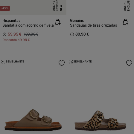
E
X
C
L
S
I
V
E
O
N
L
I
N
E
X
C
L
U
I
V
E
O
N
L
I
N
U
E
S
E
NEW
-45%
Hispanitas
Genuins
Sandália com adorno de fivela
Sandálias de tiras cruzadas
59,95 €
109,90 €
89,90 €
Desconto
49,95 €
SEMELHANTE
SEMELHANTE