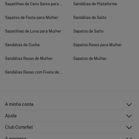
Sapatilhas de Cano Baixo para Mulher
Sandálias de Plataforma
Sapatos de Festa para Mulher
Sandálias de Salto
Sapatilhas de Lona para Mulher
Sapatos de Salto
Sandálias de Cunha
Sapatos Rasos para Mulher
Sandálias Rasas de Mulher
Sapatos de Mulher
Sandálias Rasas com Fivela de Mulher
A minha conta
Iniciar sessão
Ajuda
Registar-me
Atenção ao cliente
Club Cortefiel
Direções de envio
Envie-nos um e-mail
Historial de pedidos
Descubra
A empresa
Perguntas frequentes