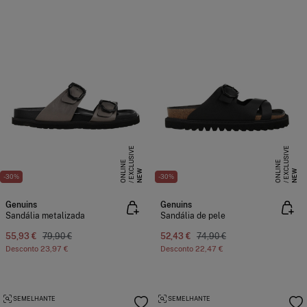
E
X
C
L
S
I
V
E
O
N
L
I
N
E
X
C
L
S
I
V
E
O
N
L
I
N
U
E
U
E
NEW
NEW
-30%
-30%
Genuins
Genuins
Sandália metalizada
Sandália de pele
55,93 €
79,90 €
52,43 €
74,90 €
Desconto
23,97 €
Desconto
22,47 €
SEMELHANTE
SEMELHANTE