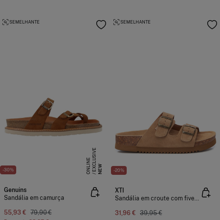
SEMELHANTE
SEMELHANTE
E
X
C
L
S
I
V
E
O
N
L
I
N
U
E
NEW
-30%
-20%
Genuins
XTI
Sandália em camurça
Sandália em croute com fivelas
55,93 €
79,90 €
31,96 €
39,95 €