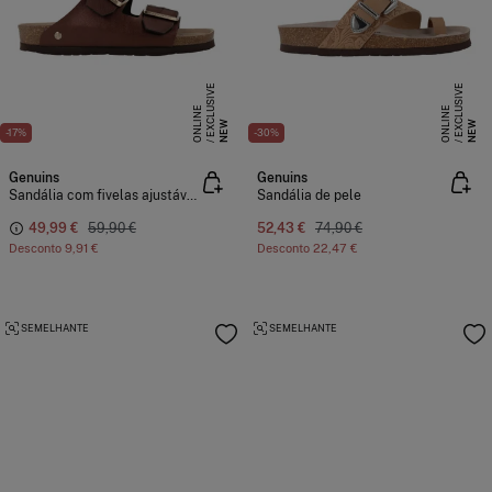
E
X
C
L
S
I
V
E
O
N
L
I
N
E
X
C
L
S
I
V
E
O
N
L
I
N
U
E
U
E
NEW
NEW
-17%
-30%
Genuins
Genuins
Sandália com fivelas ajustáveis
Sandália de pele
49,99 €
59,90 €
52,43 €
74,90 €
Desconto
9,91 €
Desconto
22,47 €
SEMELHANTE
SEMELHANTE