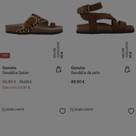
E
X
C
L
S
I
V
E
O
N
L
I
N
E
X
C
L
S
I
V
E
O
N
L
I
N
U
E
U
E
NEW
NEW
-30%
Genuins
Genuins
Sandália Gelan
Sandália de pele
55,93 €
79,90 €
89,90 €
Desconto
23,97 €
SEMELHANTE
SEMELHANTE