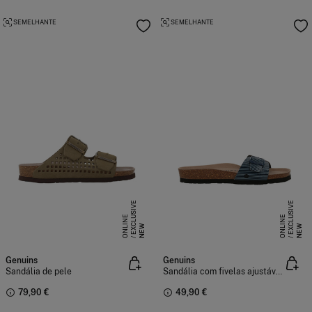
SEMELHANTE
SEMELHANTE
E
X
C
L
S
I
V
E
O
N
L
I
N
E
X
C
L
S
I
V
E
O
N
L
I
N
U
E
U
E
NEW
NEW
Genuins
Genuins
Sandália de pele
Sandália com fivelas ajustáveis
79,90 €
49,90 €