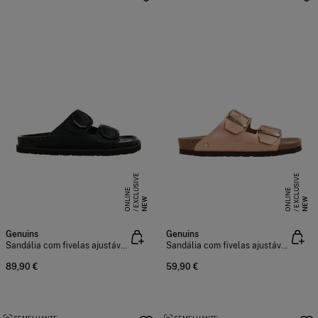
E
X
C
L
S
I
V
E
O
N
L
I
N
E
X
C
L
S
I
V
E
O
N
L
I
N
U
E
U
E
NEW
NEW
Genuins
Genuins
Sandália com fivelas ajustáveis
Sandália com fivelas ajustáveis
89,90 €
59,90 €