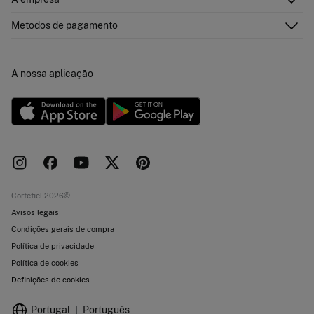
Cartão Presente Online
Junte-se
Envíos
Quem somos?
Cartão de pagamento
Metodos de pagamento
Trocas, devoluções e desistência
Franchising
Promoções atuais em vigor
Imprensa
Concursos e sorteios
Trabalha connosco
A nossa aplicação
Livro de Reclamações online
Lojas
Cortefiel 2026©
Avisos legais
Condições gerais de compra
Política de privacidade
Política de cookies
Definições de cookies
Portugal
Português