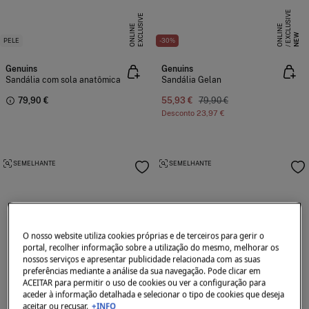
E
X
C
L
S
I
V
E
O
N
L
I
N
E
X
C
L
U
I
V
E
O
N
L
I
N
S
E
U
E
NEW
PELE
-30%
Genuins
Genuins
Sandália com sola anatômica
Sandália Gelan
79,90 €
55,93 €
79,90 €
Desconto
23,97 €
SEMELHANTE
SEMELHANTE
O nosso website utiliza cookies próprias e de terceiros para gerir o
portal, recolher informação sobre a utilização do mesmo, melhorar os
nossos serviços e apresentar publicidade relacionada com as suas
preferências mediante a análise da sua navegação. Pode clicar em
ACEITAR para permitir o uso de cookies ou ver a configuração para
aceder à informação detalhada e selecionar o tipo de cookies que deseja
aceitar ou recusar.
+INFO