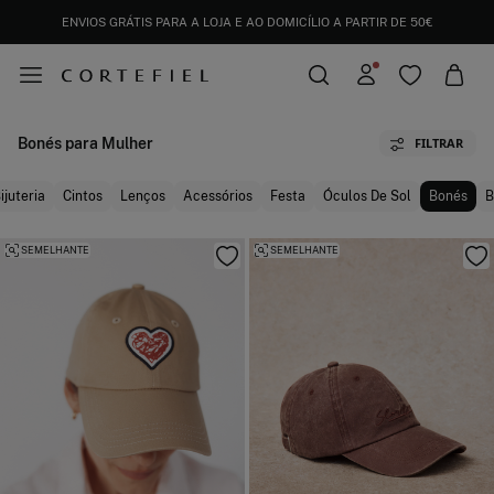
ENVIOS GRÁTIS PARA A LOJA E AO DOMICÍLIO A PARTIR DE 50€
Bonés para Mulher
FILTRAR
ijuteria
Cintos
Lenços
Acessórios
Festa
Óculos De Sol
Bonés
B
SEMELHANTE
SEMELHANTE