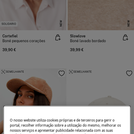
NEW
NEW
SOLIDARIO
Cortefiel
Slowlove
Boné pequenos corações
Boné lavado bordado
39,90 €
39,99 €
SEMELHANTE
SEMELHANTE
O nosso website utiliza cookies próprias e de terceiros para gerir o
portal, recolher informação sobre a utilização do mesmo, melhorar os
nossos serviços e apresentar publicidade relacionada com as suas