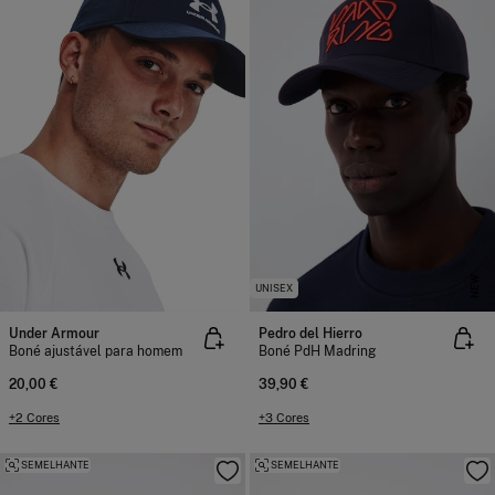
NEW
UNISEX
Under Armour
Pedro del Hierro
Boné ajustável para homem
Boné PdH Madring
20,00 €
39,90 €
+2 Cores
+3 Cores
SEMELHANTE
SEMELHANTE