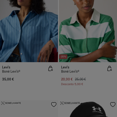
E
X
C
L
S
I
V
E
O
N
L
I
N
U
E
NEW
-20%
Levi's
Levi's
Boné Levi's®
Boné Levi's®
35,00 €
20,00 €
25,00 €
Desconto
5,00 €
SEMELHANTE
SEMELHANTE