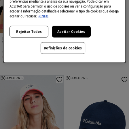
preferências mediante a análise da sua navegação. Pode clicar em
ACEITAR para permitir o uso de cookies ou ver a configuração para
aceder à informação detalhada e selecionar o tipo de cookies que deseja
aceitar ou recusar.
+INFO
E
X
C
L
U
I
V
E
O
N
L
I
N
E
X
C
L
U
I
V
E
O
N
L
I
N
S
E
S
E
-37%
-26%
Rejeitar Todos
Aceitar Cookies
Lola Casademunt
Columbia
Viseira de veludo veludo
Boné Unissex Provisions™
Definições de cookies
24,99 €
39,95 €
19,99 €
27,00 €
Desconto
14,96 €
Desconto
7,01 €
SEMELHANTE
SEMELHANTE