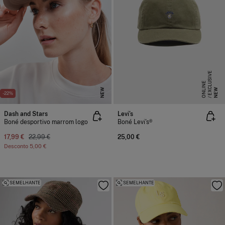
E
X
C
L
S
I
V
E
O
N
L
I
N
U
E
NEW
NEW
-22%
Dash and Stars
Levi's
Boné desportivo marrom logo
Boné Levi's®
17,99 €
22,99 €
25,00 €
Desconto
5,00 €
SEMELHANTE
SEMELHANTE