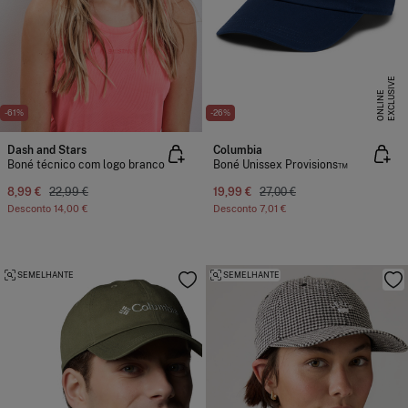
E
X
C
L
U
I
V
E
O
N
L
I
N
S
E
-61%
-26%
Dash and Stars
Columbia
Boné técnico com logo branco
Boné Unissex Provisions™
8,99 €
22,99 €
19,99 €
27,00 €
Desconto
14,00 €
Desconto
7,01 €
SEMELHANTE
SEMELHANTE