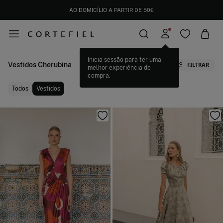
AO DOMICÍLIO A PARTIR DE 50€
Inicia sessão para ter uma
Vestidos Cherubina
FILTRAR
melhor experiência de
compra.
Todos
Vestidos