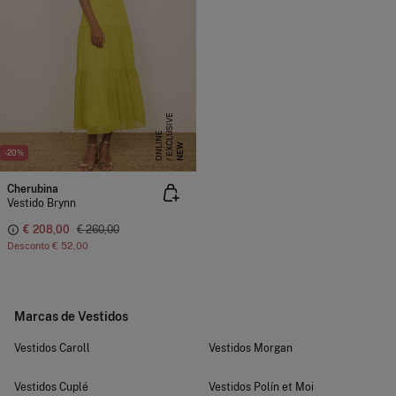
E
X
C
L
S
I
V
E
O
N
L
I
N
U
E
NEW
-20%
Cherubina
Vestido Brynn
€ 208,00
€ 260,00
Desconto
€ 52,00
Marcas de Vestidos
Vestidos Caroll
Vestidos Morgan
Vestidos Cuplé
Vestidos Polín et Moi