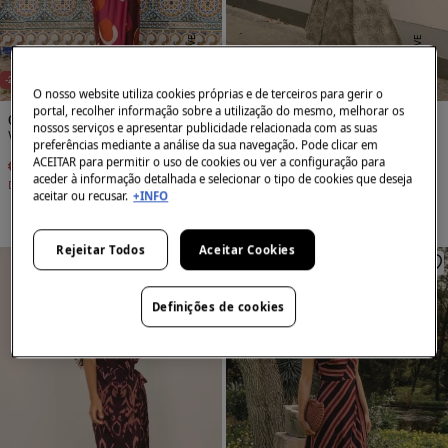
E
X
C
L
S
I
V
E
O
N
L
I
N
E
X
C
L
S
I
V
E
O
N
L
I
N
U
E
U
E
NEW
NEW
-20%
-20%
O nosso website utiliza cookies próprias e de terceiros para gerir o
portal, recolher informação sobre a utilização do mesmo, melhorar os
Cherubina
Cherubina
nossos serviços e apresentar publicidade relacionada com as suas
Vestido Cassidy
Vestido Aurora
preferências mediante a análise da sua navegação. Pode clicar em
ACEITAR para permitir o uso de cookies ou ver a configuração para
€ 208,00
€ 260,00
€ 208,00
€ 260,00
aceder à informação detalhada e selecionar o tipo de cookies que deseja
Desconto
€ 52,00
Desconto
€ 52,00
aceitar ou recusar.
+INFO
Rejeitar Todos
Aceitar Cookies
Definições de cookies