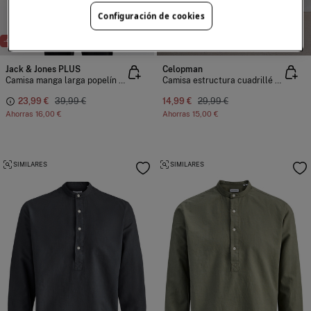
Configuración de cookies
-40%
TALLAS GRANDES
-50%
Jack & Jones PLUS
Celopman
Camisa manga larga popelín fino
Camisa estructura cuadrillé cuello mao
23,99 €
39,99 €
14,99 €
29,99 €
Ahorras
16,00 €
Ahorras
15,00 €
SIMILARES
SIMILARES