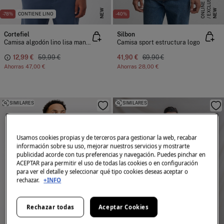
E
X
C
L
S
I
V
O
O
N
L
I
N
U
E
NEW
NEW
-78%
CONTIENE LINO
-40%
Cortefiel
Silbon
Camisa algodón lino lisa manga corta
Camisa sport estructura logo
12,99 €
59,99 €
41,90 €
69,90 €
Ahorras
47,00 €
Ahorras
28,00 €
SIMILARES
SIMILARES
Usamos cookies propias y de terceros para gestionar la web, recabar
información sobre su uso, mejorar nuestros servicios y mostrarte
publicidad acorde con tus preferencias y navegación. Puedes pinchar en
ACEPTAR para permitir el uso de todas las cookies o en configuración
para ver el detalle y seleccionar qué tipo cookies deseas aceptar o
rechazar.
+INFO
Rechazar todas
Aceptar Cookies