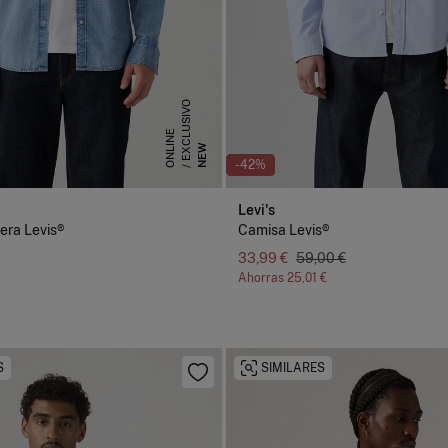
E
X
C
L
U
S
I
V
O
O
N
L
I
N
E
NEW
-42%
Levi's
era Levis®
Camisa Levis®
33,99 €
59,00 €
Ahorras
25,01 €
S
SIMILARES