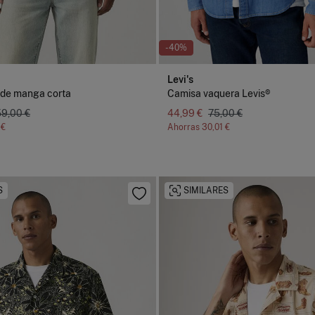
-40%
Levi's
 de manga corta
Camisa vaquera Levis®
59,00 €
44,99 €
75,00 €
 €
Ahorras
30,01 €
S
SIMILARES