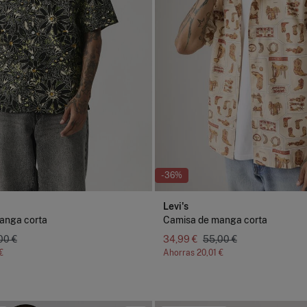
-36%
Levi's
anga corta
Camisa de manga corta
00 €
34,99 €
55,00 €
€
Ahorras
20,01 €