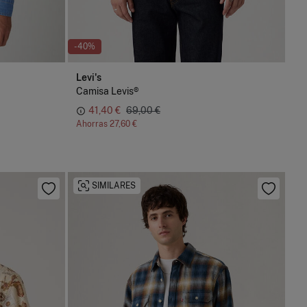
-40%
Levi's
Camisa Levis®
41,40 €
69,00 €
Ahorras
27,60 €
SIMILARES