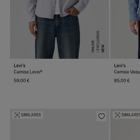
E
X
C
L
U
S
I
V
O
O
N
L
I
N
E
NEW
Levi's
Levi's
Camisa Levis®
Camisa Vaqu
59,00 €
85,00 €
SIMILARES
SIMILARE