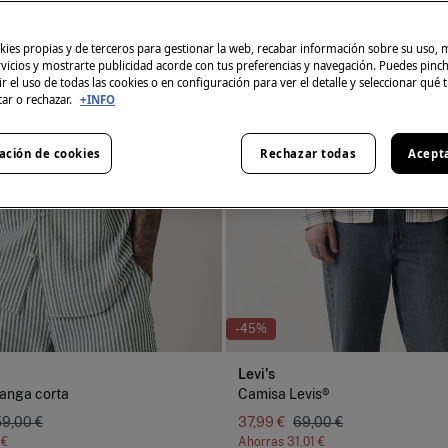
ies propias y de terceros para gestionar la web, recabar información sobre su uso, 
rvicios y mostrarte publicidad acorde con tus preferencias y navegación. Puedes pin
r el uso de todas las cookies o en configuración para ver el detalle y seleccionar qué 
tar o rechazar.
+INFO
ación de cookies
Rechazar todas
Acept
-45%
Levi's
anga corta
Camisa Levis®
59,00 €
37,99 €
69,00 €
 €
Ahorras
31,01 €