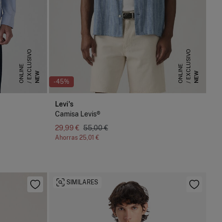
E
X
C
L
U
S
I
V
O
O
N
L
I
N
E
X
C
L
U
S
I
V
O
O
N
L
I
N
E
E
NEW
NEW
-45%
Levi's
Camisa Levis®
29,99 €
55,00 €
Ahorras
25,01 €
SIMILARES