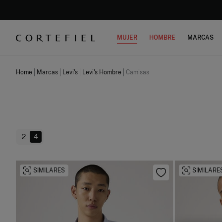
MUJER
HOMBRE
MARCAS
Home
Marcas
Levi's
Levi's Hombre
Camisas
2
4
SIMILARES
SIMILARE