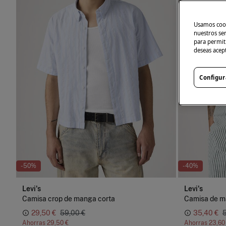
Usamos cook
nuestros se
para permiti
deseas acep
Configur
-50%
-40%
Levi's
Levi's
Camisa crop de manga corta
Camisa de m
29,50 €
59,00 €
35,40 €
Ahorras
29,50 €
Ahorras
23,60