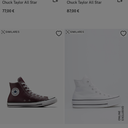
Chuck Taylor All Star
Chuck Taylor All Star
77,00 €
87,00 €
SIMILARES
SIMILARES
E
X
C
L
U
I
V
O
O
N
L
I
N
S
E