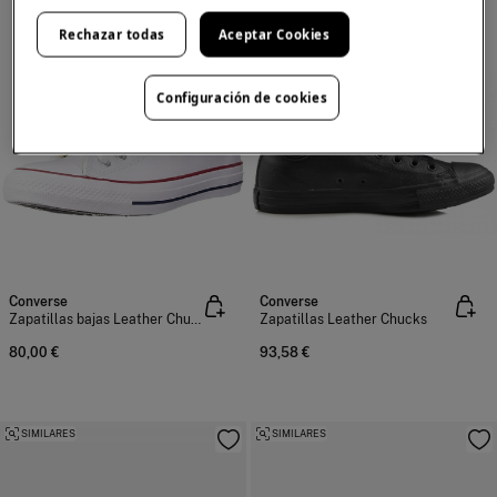
Rechazar todas
Aceptar Cookies
Configuración de cookies
Converse
Converse
Zapatillas bajas Leather Chucks
Zapatillas Leather Chucks
80,00 €
93,58 €
SIMILARES
SIMILARES