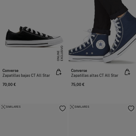
E
X
C
L
U
I
V
O
O
N
L
I
N
S
E
Converse
Converse
Zapatillas bajas CT All Star
Zapatillas altas CT All Star
70,00 €
75,00 €
SIMILARES
SIMILARES