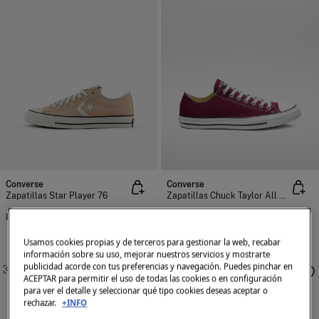
Converse
Converse
Zapatillas Star Player 76
Zapatillas Chuck Taylor All Star
88,08 €
77,07 €
Usamos cookies propias y de terceros para gestionar la web, recabar
información sobre su uso, mejorar nuestros servicios y mostrarte
publicidad acorde con tus preferencias y navegación. Puedes pinchar en
SIMILARES
SIMILARES
ACEPTAR para permitir el uso de todas las cookies o en configuración
para ver el detalle y seleccionar qué tipo cookies deseas aceptar o
rechazar.
+INFO