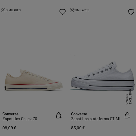
SIMILARES
SIMILARES
E
X
C
L
U
I
V
O
O
N
L
I
N
S
E
Converse
Converse
Zapatillas Chuck 70
Zapatillas plataforma CT All Star
99,09 €
85,00 €