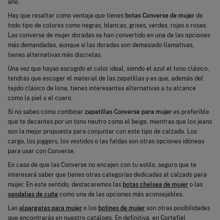
año.
Hay que resaltar como ventaja que tienes
botas Converse de mujer
de
todo tipo de colores como negras, blancas, grises, verdes, rojas o rosas.
Las converse de mujer doradas se han convertido en una de las opciones
más demandadas, aunque si las doradas son demasiado llamativas,
tienes alternativas más discretas.
Una vez que hayas escogido el color ideal, siendo el azul el tono clásico,
tendrás que escoger el material de las zapatillas y es que, además del
tejido clásico de lona, tienes interesantes alternativas a tu alcance
como la piel o el cuero.
Si no sabes cómo combinar
zapatillas Converse para mujer
es preferible
que te decantes por un tono neutro como el beige, mientras que los jeans
son la mejor propuesta para conjuntar con este tipo de calzado. Los
cargo, los joggers, los vestidos o las faldas son otras opciones idóneas
para usar con Converse.
En caso de que las Converse no encajen con tu estilo, seguro que te
interesará saber que tienes otras categorías dedicadas al calzado para
mujer. En este sentido, destacaremos las
botas chelsea de mujer
o las
sandalias de cuña
como una de las opciones más aconsejables.
Las
alpargatas para mujer
o los
botines de mujer
son otras posibilidades
que encontrarás en nuestro catálogo. En definitiva, en Cortefiel