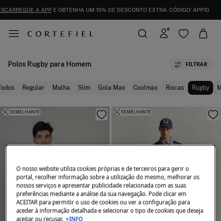
ESCARREGUE A APP
E OBTENHA UM 10% DE DESCONTO EXTRA. CÓDIGO: APP10
Polos Rugby para Homem
FILTRAR
Todos
Regular
Malha
Slim
Gola Mao
Coolmax
Riscas
Rugby
M
SEMELHANTE
SEMELHANTE
O nosso website utiliza cookies próprias e de terceiros para gerir o
portal, recolher informação sobre a utilização do mesmo, melhorar os
nossos serviços e apresentar publicidade relacionada com as suas
preferências mediante a análise da sua navegação. Pode clicar em
ACEITAR para permitir o uso de cookies ou ver a configuração para
aceder à informação detalhada e selecionar o tipo de cookies que deseja
aceitar ou recusar.
+INFO