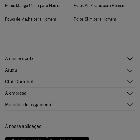
Polos Manga Curta para Homem
Polos Às Riscas para Homem
Polos de Malha para Homem
Polos Slim para Homem
A minha conta
Iniciar sessão
Ajuda
Registar-me
Atenção ao cliente
Club Cortefiel
Direções de envio
Envie-nos um e-mail
Historial de pedidos
Descubra
A empresa
Perguntas frequentes
Cartão Presente Online
Junte-se
Envíos
Quem somos?
Cartão de pagamento
Metodos de pagamento
Trocas, devoluções e desistência
Franchising
Promoções atuais em vigor
Imprensa
Concursos e sorteios
Trabalha connosco
A nossa aplicação
Livro de Reclamações online
Lojas