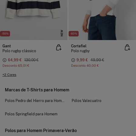
NEW
-50%
-80%
Gant
Cortefiel
Polo rugby clássico
Polo rugby
64,99 €
130,00 €
9,99 €
49,99 €
Desconto
65,01 €
Desconto
40,00 €
+2 Cores
Marcas de T-Shirts para Homem
Polos Pedro del Hierro para Homem
Pólos Valecuatro
Polos Springfield para Homem
Polos para Homem Primavera-Verão