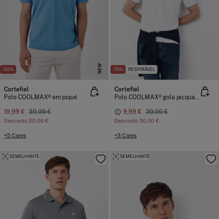
NEW
-50%
-75%
RESPIRÁVEL
Cortefiel
Cortefiel
Polo COOLMAX® em piqué
Polo COOLMAX® gola jacquard
19,99 €
39,99 €
9,99 €
39,99 €
Desconto
20,00 €
Desconto
30,00 €
+5 Cores
+3 Cores
SEMELHANTE
SEMELHANTE