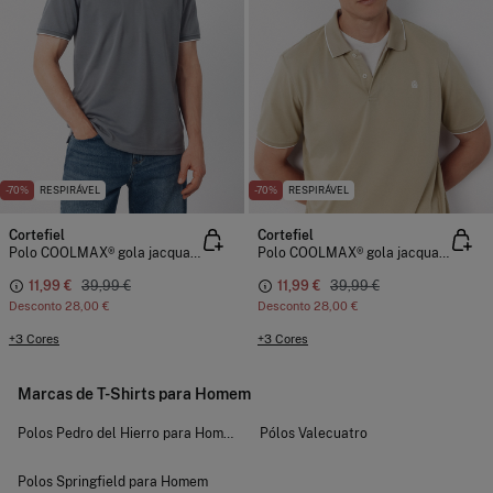
-70%
RESPIRÁVEL
-70%
RESPIRÁVEL
Cortefiel
Cortefiel
Polo COOLMAX® gola jacquard
Polo COOLMAX® gola jacquard
11,99 €
39,99 €
11,99 €
39,99 €
Desconto
28,00 €
Desconto
28,00 €
+3 Cores
+3 Cores
Marcas de T-Shirts para Homem
Polos Pedro del Hierro para Homem
Pólos Valecuatro
Polos Springfield para Homem