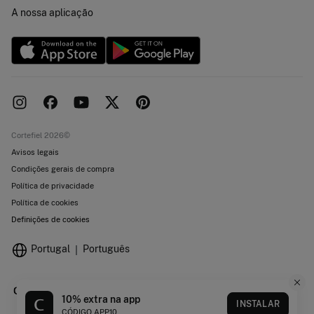
Concursos e sorteios
Trabalha connosco
A nossa aplicação
Livro de Reclamações online
Lojas
Cortefiel 2026©
Avisos legais
Condições gerais de compra
Política de privacidade
Política de cookies
Definições de cookies
Portugal
Português
10% extra na app
INSTALAR
CÓDIGO APP10