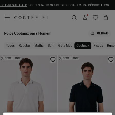
ENVIOS GRÁTIS PARA A LOJA E AO DOMICÍLIO A PARTIR DE 50€
Polos Coolmax para Homem
FILTRAR
Todos
Regular
Malha
Slim
Gola Mao
Coolmax
Riscas
Rugb
SEMELHANTE
SEMELHANTE