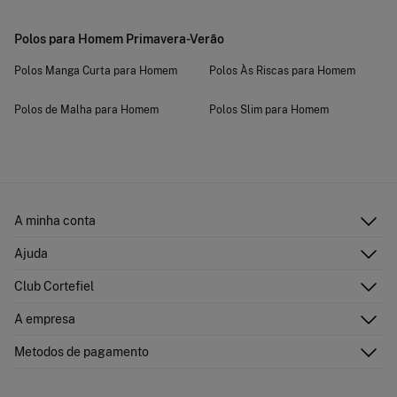
Polos para Homem Primavera-Verão
Polos Manga Curta para Homem
Polos Às Riscas para Homem
Polos de Malha para Homem
Polos Slim para Homem
A minha conta
Iniciar sessão
Ajuda
Registar-me
Atenção ao cliente
Club Cortefiel
Direções de envio
Envie-nos um e-mail
Historial de pedidos
Descubra
A empresa
Perguntas frequentes
Cartão Presente Online
Junte-se
Envíos
Quem somos?
Cartão de pagamento
Metodos de pagamento
Trocas, devoluções e desistência
Franchising
Promoções atuais em vigor
Imprensa