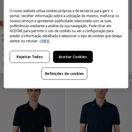
O nosso website utiliza cookies próprias e de terceiros para gerir o
portal, recolher informação sobre a utilização do mesmo, melhorar os
nossos serviços e apresentar publicidade relacionada com as suas
NEW
NEW
-50%
-50%
preferências mediante a análise da sua navegação. Pode clicar em
ACEITAR para permitir o uso de cookies ou ver a configuração para
Cortefiel
Cortefiel
aceder à informação detalhada e selecionar o tipo de cookies que deseja
Polo COOLMAX® em piqué
Polo COOLMAX® em piqué
aceitar ou recusar.
+INFO
19,99 €
39,99 €
19,99 €
39,99 €
Desconto
20,00 €
Desconto
20,00 €
Rejeitar Todos
Aceitar Cookies
+5 Cores
+5 Cores
Definições de cookies
SEMELHANTE
SEMELHANTE