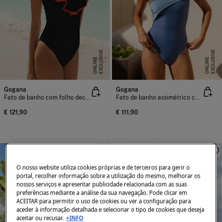
E
X
C
L
U
I
V
E
O
N
L
I
N
E
X
C
L
U
I
V
E
O
N
L
I
N
S
E
S
E
Gogana
Gogana
Fato de banho com folho decote em V
Fato de banho assimétrico com tira cruzada
€ 121,90
€ 111,90
O nosso website utiliza cookies próprias e de terceiros para gerir o
portal, recolher informação sobre a utilização do mesmo, melhorar os
nossos serviços e apresentar publicidade relacionada com as suas
preferências mediante a análise da sua navegação. Pode clicar em
ACEITAR para permitir o uso de cookies ou ver a configuração para
aceder à informação detalhada e selecionar o tipo de cookies que deseja
aceitar ou recusar.
+INFO