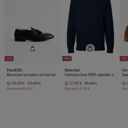
-42%
-30%
-72%
PuroEGO
Selected
Cor
Mocassim em pele com borlas
Camisola leve 100% algodão orgânico
Sap
69,99 €
119,99 €
27,99 €
39,99 €
Desconto
50,00 €
Desconto
12,00 €
Des