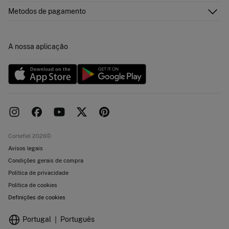
Envíos
Quem somos?
Cartão de pagamento
Metodos de pagamento
Trocas, devoluções e desistência
Franchising
Promoções atuais em vigor
Imprensa
Concursos e sorteios
Trabalha connosco
A nossa aplicação
Livro de Reclamações online
Lojas
Cortefiel 2026©
Avisos legais
Condições gerais de compra
Política de privacidade
Política de cookies
Definições de cookies
Portugal
Português