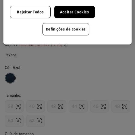
Cortefiel
Rejeitar Todos
Aceitar Cookies
Calças ganga leves regular fit
4.3
(6)
Definições de cookies
14,99 €
69,99 €
Desconto
55,00 €
79
2 X 30€
Côr:
Azul
Tamanho:
38
40
42
44
46
48
50
52
Guía de tamanho