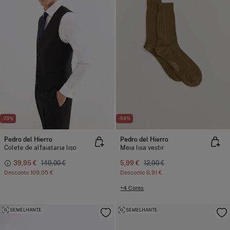
-73%
-54%
Pedro del Hierro
Pedro del Hierro
Colete de alfaiataria liso
Meia lisa vestir
39,95 €
149,00 €
5,99 €
12,90 €
Desconto
109,05 €
Desconto
6,91 €
+4 Cores
SEMELHANTE
SEMELHANTE