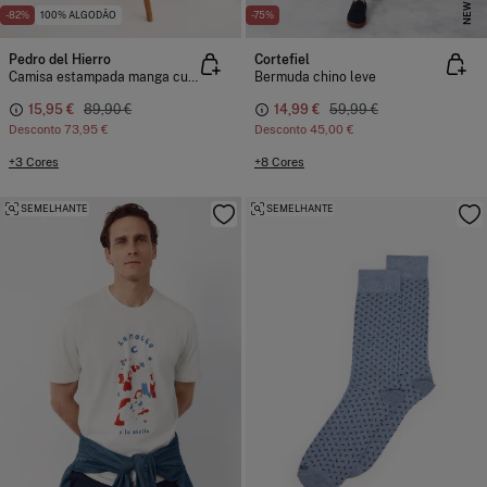
NEW
-82%
100% ALGODÃO
-75%
Pedro del Hierro
Cortefiel
Camisa estampada manga curta
Bermuda chino leve
15,95 €
89,90 €
14,99 €
59,99 €
Desconto
73,95 €
Desconto
45,00 €
+3 Cores
+8 Cores
SEMELHANTE
SEMELHANTE