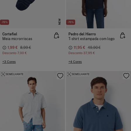
NEW
-78%
-76%
Cortefiel
Pedro del Hierro
Meia microrriscas
T-shirt estampada com logo
1,99 €
8,99 €
11,95 €
49,90 €
Desconto
7,00 €
Desconto
37,95 €
+3 Cores
+4 Cores
SEMELHANTE
SEMELHANTE