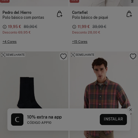
Pedro del Hierro
Cortefiel
Polo básico com pontas
Polo básico de piqué
19,95 €
89,90 €
11,99 €
39,99 €
Desconto
69,95 €
Desconto
28,00 €
+4 Cores
+15 Cores
SEMELHANTE
SEMELHANTE
10% extra na app
INSTALAR
CÓDIGO APP10