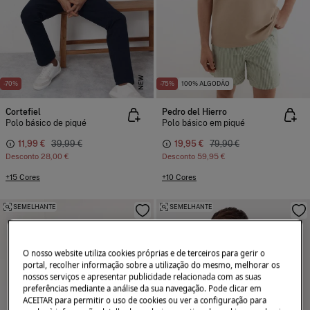
NEW
-70%
-75%
100% ALGODÃO
Cortefiel
Pedro del Hierro
Polo básico de piqué
Polo básico em piqué
11,99 €
39,99 €
19,95 €
79,90 €
Desconto
28,00 €
Desconto
59,95 €
+15 Cores
+10 Cores
SEMELHANTE
SEMELHANTE
O nosso website utiliza cookies próprias e de terceiros para gerir o
portal, recolher informação sobre a utilização do mesmo, melhorar os
nossos serviços e apresentar publicidade relacionada com as suas
preferências mediante a análise da sua navegação. Pode clicar em
ACEITAR para permitir o uso de cookies ou ver a configuração para