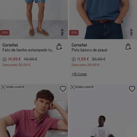
NEW
NEW
-70%
-70%
Cortefiel
Cortefiel
Fato de banho estampado tubarões grandes
Polo básico de piqué
14,99 €
49,99 €
11,99 €
39,99 €
Desconto
35,00 €
Desconto
28,00 €
+15 Cores
SEMELHANTE
SEMELHANTE