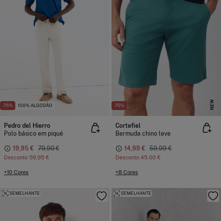
NEW
-75%
100% ALGODÃO
-75%
Pedro del Hierro
Cortefiel
Polo básico em piqué
Bermuda chino leve
19,95 €
79,90 €
14,99 €
59,99 €
Desconto
59,95 €
Desconto
45,00 €
+10 Cores
+8 Cores
SEMELHANTE
SEMELHANTE