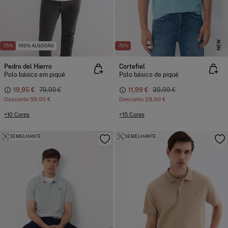
NEW
-75%
100% ALGODÃO
-70%
Pedro del Hierro
Cortefiel
Polo básico em piqué
Polo básico de piqué
19,95 €
79,90 €
11,99 €
39,99 €
Desconto
59,95 €
Desconto
28,00 €
+10 Cores
+15 Cores
SEMELHANTE
SEMELHANTE