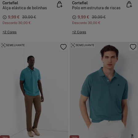
Cortefiel
Cortefiel
Alça elástica de bolinhas
Polo em estrutura de riscas
9,99 €
39,99 €
9,99 €
39,99 €
Desconto
30,00 €
Desconto
30,00 €
+2 Cores
+2 Cores
SEMELHANTE
SEMELHANTE
NEW
-78%
-70%