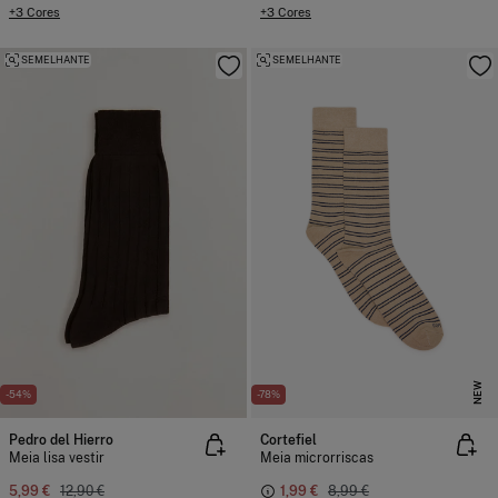
+3 Cores
+3 Cores
SEMELHANTE
SEMELHANTE
NEW
-54%
-78%
Pedro del Hierro
Cortefiel
Meia lisa vestir
Meia microrriscas
5,99 €
12,90 €
1,99 €
8,99 €