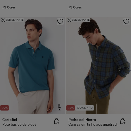
+3 Cores
+3 Cores
SEMELHANTE
SEMELHANTE
NEW
-70%
-78%
100% LINHO
Cortefiel
Pedro del Hierro
Polo básico de piqué
Camisa em linho aos quadrados