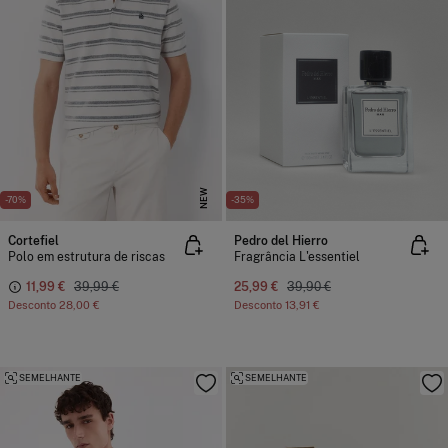
NEW
-70%
-35%
Cortefiel
Pedro del Hierro
Polo em estrutura de riscas
Fragrância L'essentiel
11,99 €
39,99 €
25,99 €
39,90 €
Desconto
28,00 €
Desconto
13,91 €
SEMELHANTE
SEMELHANTE