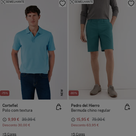
SEMELHANTE
SEMELHANTE
NEW
-75%
-80%
Cortefiel
Pedro del Hierro
Polo com textura
Bermuda chino regular
9,99 €
39,99 €
15,95 €
79,90 €
Desconto
30,00 €
Desconto
63,95 €
+5 Cores
+5 Cores