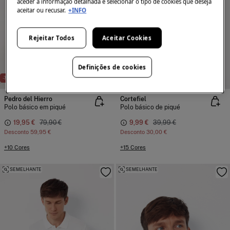
aceder à informação detalhada e selecionar o tipo de cookies que deseja
aceitar ou recusar.
+INFO
Rejeitar Todos
Aceitar Cookies
Definições de cookies
NEW
-75%
100% ALGODÃO
-75%
Pedro del Hierro
Cortefiel
Polo básico em piqué
Polo básico de piqué
19,95 €
79,90 €
9,99 €
39,99 €
Desconto
59,95 €
Desconto
30,00 €
+10 Cores
+15 Cores
SEMELHANTE
SEMELHANTE