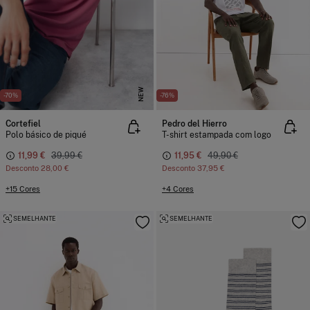
NEW
-70%
-76%
Cortefiel
Pedro del Hierro
Polo básico de piqué
T-shirt estampada com logo
11,99 €
39,99 €
11,95 €
49,90 €
Desconto
28,00 €
Desconto
37,95 €
+15 Cores
+4 Cores
SEMELHANTE
SEMELHANTE