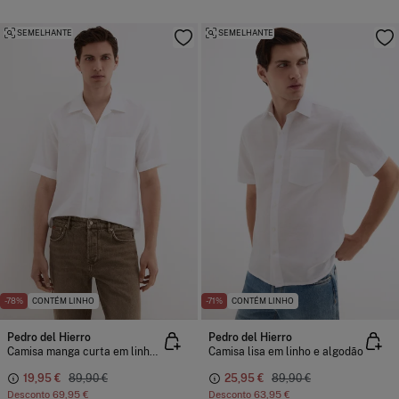
SEMELHANTE
SEMELHANTE
-78%
CONTÉM LINHO
-71%
CONTÉM LINHO
Pedro del Hierro
Pedro del Hierro
Camisa manga curta em linho e algodão
Camisa lisa em linho e algodão
19,95 €
89,90 €
25,95 €
89,90 €
Desconto
69,95 €
Desconto
63,95 €