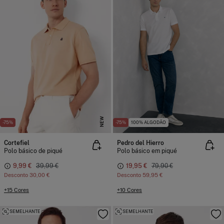
NEW
-75%
-75%
100% ALGODÃO
Cortefiel
Pedro del Hierro
Polo básico de piqué
Polo básico em piqué
9,99 €
39,99 €
19,95 €
79,90 €
Desconto
30,00 €
Desconto
59,95 €
+15 Cores
+10 Cores
SEMELHANTE
SEMELHANTE