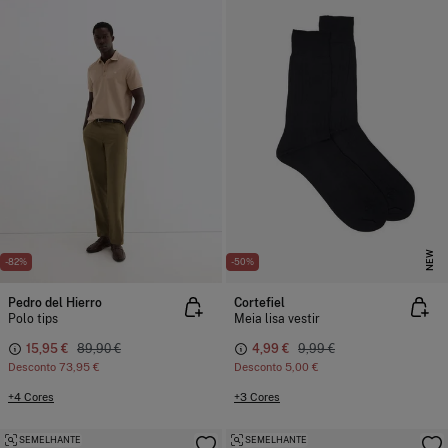
NEW
-82%
-50%
Pedro del Hierro
Cortefiel
Polo tips
Meia lisa vestir
15,95 €
89,90 €
4,99 €
9,99 €
Desconto
73,95 €
Desconto
5,00 €
+4 Cores
+3 Cores
SEMELHANTE
SEMELHANTE