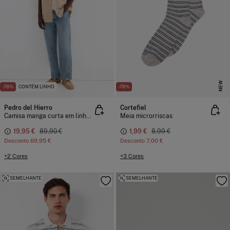
NEW
-78%
CONTÉM LINHO
-78%
Pedro del Hierro
Cortefiel
Camisa manga curta em linho com bolsos
Meia microrriscas
19,95 €
89,90 €
1,99 €
8,99 €
Desconto
69,95 €
Desconto
7,00 €
+2 Cores
+3 Cores
SEMELHANTE
SEMELHANTE