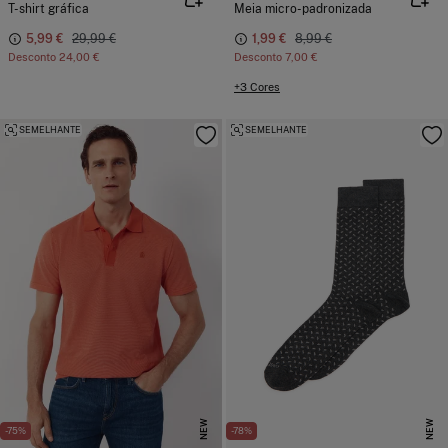
T-shirt gráfica
Meia micro-padronizada
5,99 €
29,99 €
1,99 €
8,99 €
Desconto
24,00 €
Desconto
7,00 €
+3 Cores
SEMELHANTE
SEMELHANTE
NEW
NEW
-75%
-78%