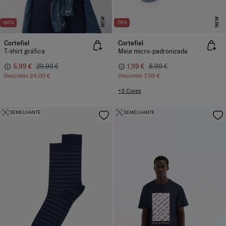
NEW
NEW
-80%
-78%
Cortefiel
Cortefiel
T-shirt gráfica
Meia micro-padronizada
5,99 €
29,99 €
1,99 €
8,99 €
Desconto
24,00 €
Desconto
7,00 €
+3 Cores
SEMELHANTE
SEMELHANTE