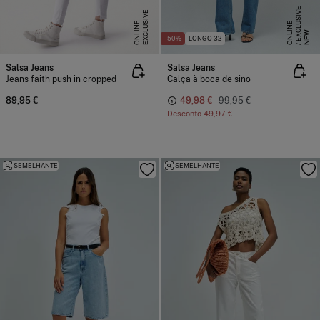
E
X
C
L
S
I
V
E
O
N
L
I
N
E
X
C
L
U
I
V
E
O
N
L
I
N
S
E
U
E
NEW
-50%
LONGO 32
Salsa Jeans
Salsa Jeans
Jeans faith push in cropped
Calça à boca de sino
89,95 €
49,98 €
99,95 €
Desconto
49,97 €
SEMELHANTE
SEMELHANTE