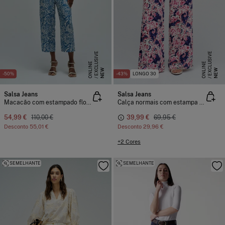
E
X
C
L
S
I
V
E
O
N
L
I
N
E
X
C
L
S
I
V
E
O
N
L
I
N
U
E
U
E
NEW
NEW
-50%
-43%
LONGO 30
Salsa Jeans
Salsa Jeans
Macacão com estampado floral
Calça normais com estampa floral
54,99 €
110,00 €
39,99 €
69,95 €
Desconto
55,01 €
Desconto
29,96 €
+2 Cores
SEMELHANTE
SEMELHANTE