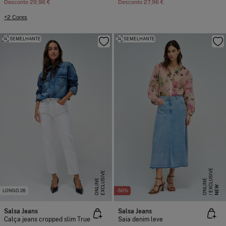
Desconto
29,96 €
Desconto
27,96 €
+2 Cores
SEMELHANTE
SEMELHANTE
E
X
C
L
S
I
V
E
O
N
L
I
N
E
X
C
L
U
I
V
E
O
N
L
I
N
S
E
U
E
NEW
LONGO 28
-50%
Salsa Jeans
Salsa Jeans
Calça jeans cropped slim True
Saia denim leve