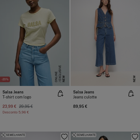
E
X
C
L
S
I
V
E
O
N
L
I
N
U
E
NEW
NEW
-20%
Salsa Jeans
Salsa Jeans
T-shirt com logo
Jeans culotte
23,99 €
29,95 €
89,95 €
Desconto
5,96 €
SEMELHANTE
SEMELHANTE