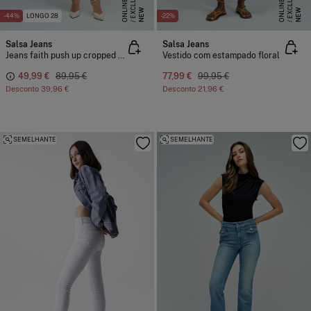
E
X
C
L
S
I
V
E
O
N
L
I
N
E
X
C
L
S
I
V
E
O
N
L
I
N
U
E
U
E
NEW
NEW
-44%
LONGO 28
-22%
Salsa Jeans
Salsa Jeans
Jeans faith push up cropped slim
Vestido com estampado floral
49,99 €
89,95 €
77,99 €
99,95 €
Desconto
39,96 €
Desconto
21,96 €
SEMELHANTE
SEMELHANTE