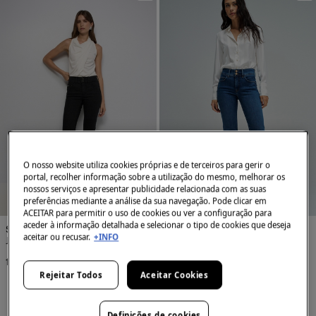
O nosso website utiliza cookies próprias e de terceiros para gerir o
E
X
C
L
S
I
V
E
O
N
L
I
N
portal, recolher informação sobre a utilização do mesmo, melhorar os
U
E
nossos serviços e apresentar publicidade relacionada com as suas
NEW
NEW
preferências mediante a análise da sua navegação. Pode clicar em
-31%
LONGO 30
ACEITAR para permitir o uso de cookies ou ver a configuração para
aceder à informação detalhada e selecionar o tipo de cookies que deseja
Salsa Jeans
Salsa Jeans
aceitar ou recusar.
+INFO
Jeans secret push in bootcut
Jeans secret slim básicos
110,00 €
61,99 €
89,95 €
Rejeitar Todos
Aceitar Cookies
Desconto
27,96 €
Definições de cookies