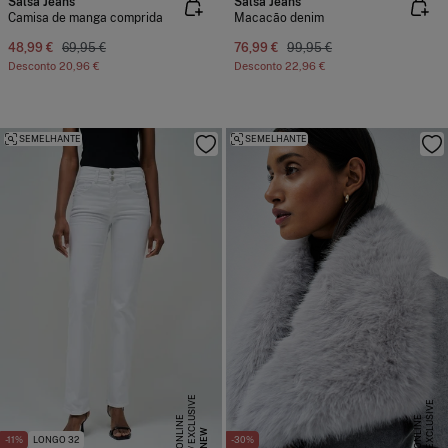
Salsa Jeans
Salsa Jeans
Camisa de manga comprida
Macacão denim
48,99 €
69,95 €
76,99 €
99,95 €
Desconto
20,96 €
Desconto
22,96 €
SEMELHANTE
SEMELHANTE
E
X
C
L
S
I
V
E
O
N
L
I
N
E
X
C
L
U
I
V
E
O
N
L
I
N
U
E
S
E
NEW
-11%
LONGO 32
-30%