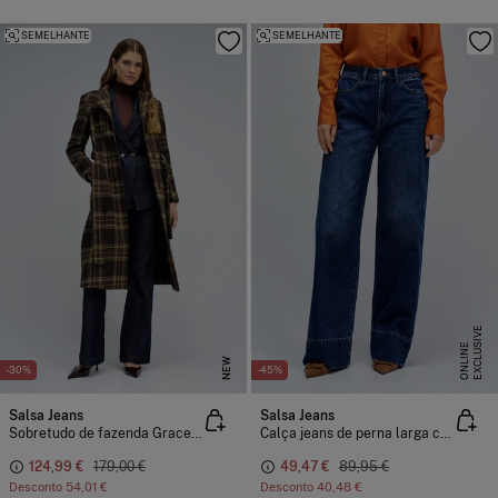
SEMELHANTE
SEMELHANTE
E
X
C
L
U
I
V
E
O
N
L
I
N
S
E
NEW
-30%
-45%
Salsa Jeans
Salsa Jeans
Sobretudo de fazenda Grace comprido
Calça jeans de perna larga com bainha alta
124,99 €
179,00 €
49,47 €
89,95 €
Desconto
54,01 €
Desconto
40,48 €