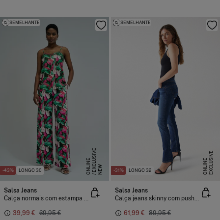
SEMELHANTE
SEMELHANTE
E
X
C
L
S
I
V
E
O
N
L
I
N
E
X
C
L
U
I
V
E
O
N
L
I
N
U
E
S
E
NEW
-43%
LONGO 30
-31%
LONGO 32
Salsa Jeans
Salsa Jeans
Calça normais com estampa floral
Calça jeans skinny com push-in secreto
39,99 €
69,95 €
61,99 €
89,95 €