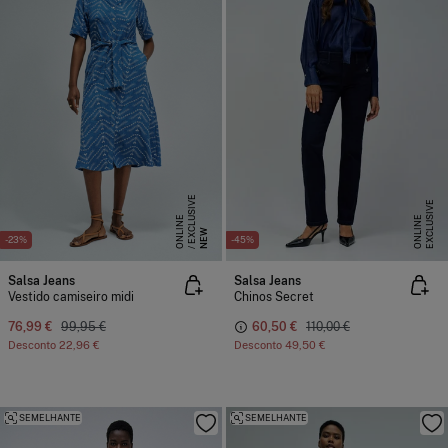
E
X
C
L
S
I
V
E
O
N
L
I
N
E
X
C
L
U
I
V
E
O
N
L
I
N
U
E
S
E
NEW
-23%
-45%
Salsa Jeans
Salsa Jeans
Vestido camiseiro midi
Chinos Secret
76,99 €
99,95 €
60,50 €
110,00 €
Desconto
22,96 €
Desconto
49,50 €
SEMELHANTE
SEMELHANTE