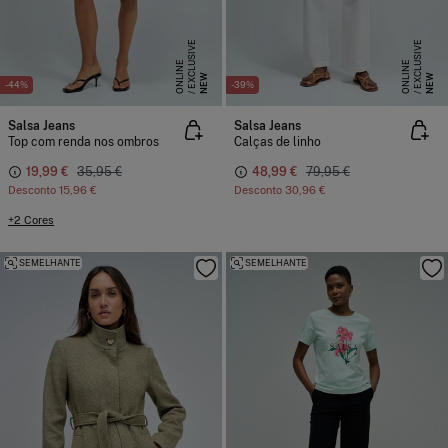
E
X
C
L
S
I
V
E
O
N
L
I
N
E
X
C
L
S
I
V
E
O
N
L
I
N
U
E
U
E
NEW
NEW
-44%
-39%
Salsa Jeans
Salsa Jeans
Top com renda nos ombros
Calças de linho
19,99 €
35,95 €
48,99 €
79,95 €
Desconto
15,96 €
Desconto
30,96 €
+2 Cores
SEMELHANTE
SEMELHANTE