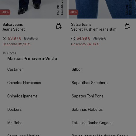
E
X
C
L
U
I
V
E
O
N
L
I
N
E
X
C
L
U
I
V
E
O
N
L
I
N
S
E
S
E
-40%
-31%
Salsa Jeans
Salsa Jeans
Jeans Secret
Secret Push em jeans slim
53,97 €
89,95 €
54,99 €
79,95 €
Desconto
35,98 €
Desconto
24,96 €
+2 Cores
Marcas Primavera-Verão
Castañer
Silbon
Chinelos Havaianas
Sapatilhas Skechers
Chinelos Ipanema
Sapatos Toni Pons
Dockers
Sabrinas Flabelus
Mr. Boho
Fatos de Banho Gogana