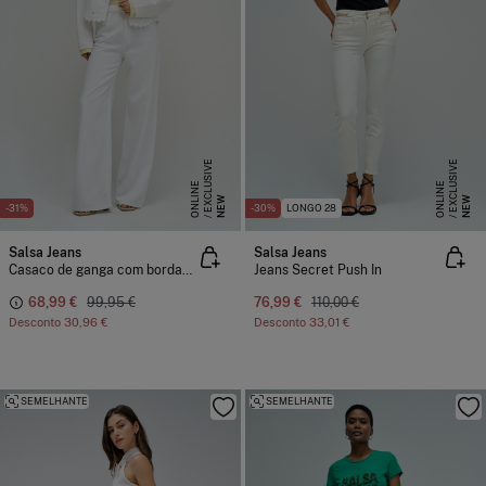
E
X
C
L
S
I
V
E
O
N
L
I
N
E
X
C
L
S
I
V
E
O
N
L
I
N
U
E
U
E
NEW
NEW
-31%
-30%
LONGO 28
Salsa Jeans
Salsa Jeans
Casaco de ganga com bordados
Jeans Secret Push In
68,99 €
99,95 €
76,99 €
110,00 €
Desconto
30,96 €
Desconto
33,01 €
SEMELHANTE
SEMELHANTE