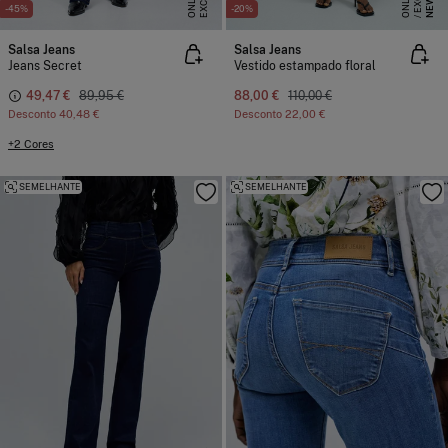
S
E
U
E
NEW
-45%
-20%
Salsa Jeans
Salsa Jeans
Jeans Secret
Vestido estampado floral
49,47 €
89,95 €
88,00 €
110,00 €
Desconto
40,48 €
Desconto
22,00 €
+2 Cores
SEMELHANTE
SEMELHANTE