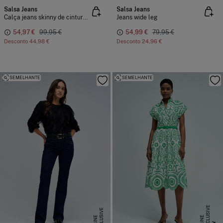
Salsa Jeans
Salsa Jeans
Calça jeans skinny de cintura curta
Jeans wide leg
54,97 €
99,95 €
54,99 €
79,95 €
Desconto
44,98 €
Desconto
24,96 €
SEMELHANTE
SEMELHANTE
E
X
C
L
S
I
V
E
O
N
L
I
N
E
X
C
L
U
I
V
E
O
N
L
I
N