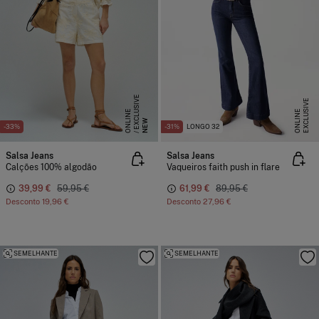
E
X
C
L
S
I
V
E
O
N
L
I
N
E
X
C
L
U
I
V
E
O
N
L
I
N
U
E
S
E
NEW
-33%
-31%
LONGO 32
Salsa Jeans
Salsa Jeans
Calções 100% algodão
Vaqueiros faith push in flare
39,99 €
59,95 €
61,99 €
89,95 €
Desconto
19,96 €
Desconto
27,96 €
SEMELHANTE
SEMELHANTE