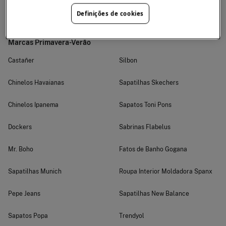
Encontre as peças que melhor combinam com a sua
Definições de cookies
personalidade.
Marcas Primavera-Verão
Castañer
Silbon
Chinelos Havaianas
Sapatilhas Skechers
Chinelos Ipanema
Sapatos Toni Pons
Dockers
Sabrinas Flabelus
Mr. Boho
Fatos de Banho Gogana
Sapatilhas Munich
Roupa Interior Moldadora Spanx
Pepe Jeans
Sapatilhas New Balance
Sapatos Popa
Trendyol