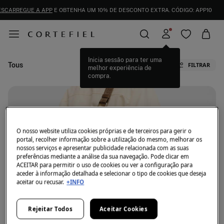
ESCARREGUE A APP
E OBTENHA UM 10% DE DESCONTO EXTRA. CÓDIGO: APP10
Inicia sessão para ter uma
Tous
FILTRAR
melhor experiência de
compra.
O nosso website utiliza cookies próprias e de terceiros para gerir o
portal, recolher informação sobre a utilização do mesmo, melhorar os
nossos serviços e apresentar publicidade relacionada com as suas
Neste momento não temos artigos em stock da
preferências mediante a análise da sua navegação. Pode clicar em
categoria selecionada.
ACEITAR para permitir o uso de cookies ou ver a configuração para
Mas não se preocupe, temos imensos artigos que
aceder à informação detalhada e selecionar o tipo de cookies que deseja
podem ser seus.
aceitar ou recusar.
+INFO
Agora na Cortefiel poderá encontrar as joias de TOUS. Escolha
entre anéis, brincos, colares ou conjuntos da sua marca de
Rejeitar Todos
Aceitar Cookies
joalheria favorita. Um clássico que nunca passa de moda.