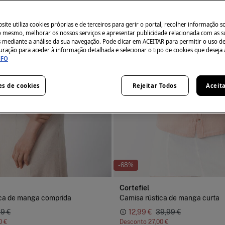
ite utiliza cookies próprias e de terceiros para gerir o portal, recolher informação s
do mesmo, melhorar os nossos serviços e apresentar publicidade relacionada com as s
s mediante a análise da sua navegação. Pode clicar em ACEITAR para permitir o uso d
uração para aceder à informação detalhada e selecionar o tipo de cookies que deseja 
NFO
es de cookies
Rejeitar Todos
Aceit
-68%
Cortefiel
ica de manga comprida
Camisa rústica de manga curta
9 €
12,99 €
39,99 €
0 €
Desconto
27,00 €