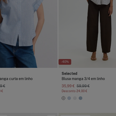
-40%
Selected
anga curta em linho
Blusa manga 3/4 em linho
9 €
35,99 €
59,99 €
0 €
Desconto
24,00 €