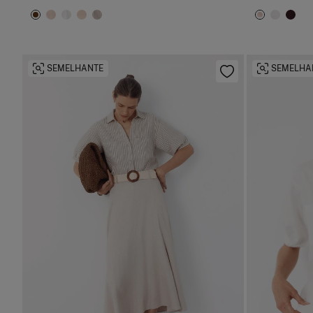
SEMELHANTE
SEMELHA