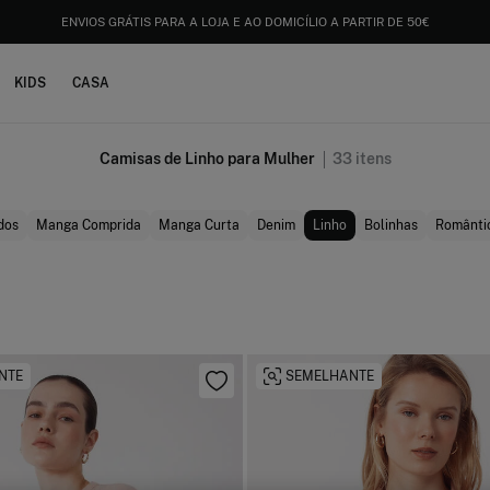
ENVIOS GRÁTIS PARA A LOJA E AO DOMICÍLIO A PARTIR DE 50€
KIDS
CASA
Camisas de Linho para Mulher
33
itens
dos
Manga Comprida
Manga Curta
Denim
Linho
Bolinhas
Românti
NTE
SEMELHANTE