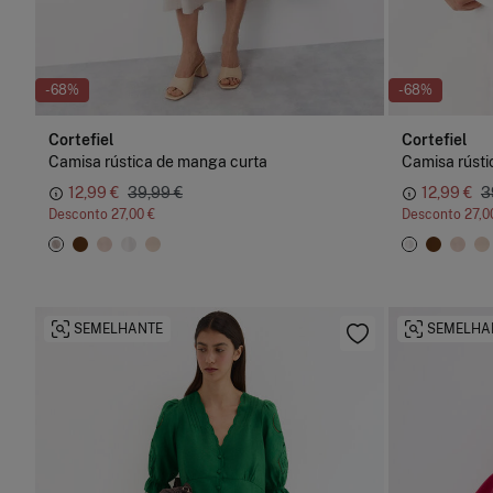
-68%
-68%
Cortefiel
Cortefiel
Camisa rústica de manga curta
Camisa rústi
12,99 €
39,99 €
12,99 €
3
Desconto
27,00 €
Desconto
27,0
SEMELHANTE
SEMELHA