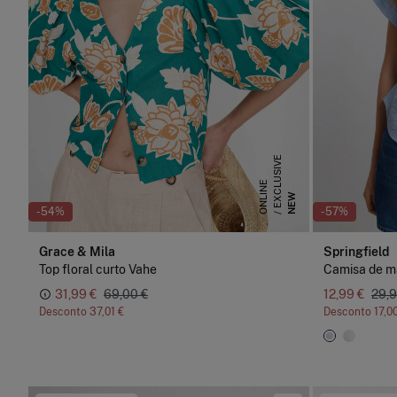
E
X
C
L
U
S
I
V
E
O
N
L
I
N
E
NEW
-54%
-57%
Grace & Mila
Springfield
Top floral curto Vahe
Camisa de m
31,99 €
69,00 €
12,99 €
29,9
Desconto
37,01 €
Desconto
17,0