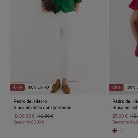
-67%
100% LINHO
-79%
100% 
Pedro del Hierro
Pedro del Hi
Blusa em linho com bordados
Blusa em lin
39,00 €
119,00 €
25,00 €
119
Desconto
80,00 €
Desconto
94,0