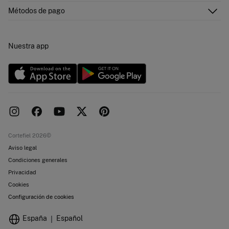
Envíos
¿Quiénes somos?
Tarjeta abono
Métodos de pago
Cambios, devoluciones y desistimiento
Franquicias
Promociones vigentes
Pressroom
Concursos y sorteos
Trabaja con nosotros
Nuestra app
Localiza tu tienda
Nuevas tiendas
Objetivos desarrollo sostenibilidad
Cortefiel 2026©
Aviso legal
Condiciones generales
Privacidad
Cookies
Configuración de cookies
España
Español