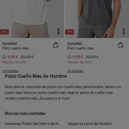
NEW
NEW
-75%
-75%
Cortefiel
Cortefiel
Polo cuello mao
Polo cuello mao
9,99 €
39,99 €
9,99 €
39,99 €
Ahorras
30,00 €
Ahorras
30,00 €
+4 Colores
+4 Colores
Polos Cuello Mao de Hombre
Descubre la colección de polos con cuello mao para hombre: polos con
cuello mao blancos, polos cuello mao negros, polos de cuello mao
verdes y mucho más. ¡Encuentra el tuyo!
Marcas más visitadas
Camisetas Pedro Del Hierro de Hombre
Vaqueros Levi's de Hombre