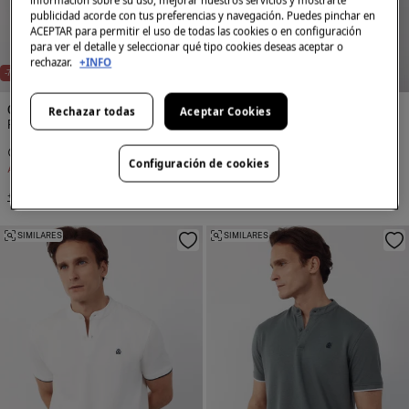
información sobre su uso, mejorar nuestros servicios y mostrarte
publicidad acorde con tus preferencias y navegación. Puedes pinchar en
ACEPTAR para permitir el uso de todas las cookies o en configuración
para ver el detalle y seleccionar qué tipo cookies deseas aceptar o
rechazar.
+INFO
NEW
NEW
-75%
-75%
Cortefiel
Cortefiel
Rechazar todas
Aceptar Cookies
Polo cuello mao
Polo cuello mao
9,99 €
39,99 €
9,99 €
39,99 €
Configuración de cookies
Ahorras
30,00 €
Ahorras
30,00 €
+4 Colores
+4 Colores
SIMILARES
SIMILARES