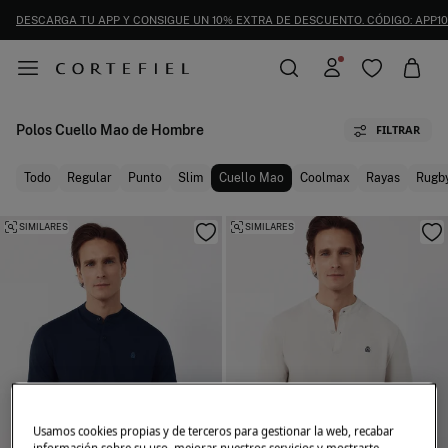
DESCARGA TU APP Y CONSIGUE UN 10% EXTRA DE DESCUENTO. CÓDIGO: APP10
Polos Cuello Mao de Hombre
FILTRAR
Todo
Regular
Punto
Slim
Cuello Mao
Coolmax
Rayas
Rugb
SIMILARES
SIMILARES
Usamos cookies propias y de terceros para gestionar la web, recabar