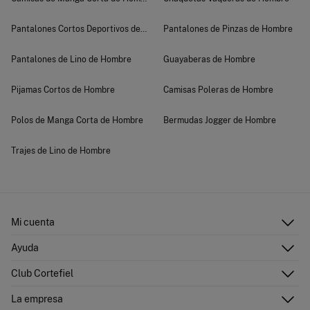
Pantalones Cortos Deportivos de Hombre
Pantalones de Pinzas de Hombre
Pantalones de Lino de Hombre
Guayaberas de Hombre
Pijamas Cortos de Hombre
Camisas Poleras de Hombre
Polos de Manga Corta de Hombre
Bermudas Jogger de Hombre
Trajes de Lino de Hombre
Mi cuenta
Iniciar sesión
Ayuda
Registrarme
Atención al cliente
Club Cortefiel
Direcciones de envío
Envíanos un email
Historial de pedidos
Descúbrelo
La empresa
Preguntas frecuentes
Tarjeta regalo online
¡Únete!